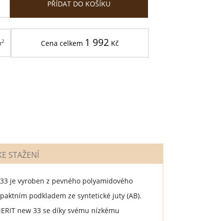
PŘÍDAT DO KOŠÍKU
1 992
2
m
Cena celkem
Kč
E STAŽENÍ
 33 je vyroben z pevného polyamidového
paktním podkladem ze syntetické juty (AB).
 MERIT new 33 se díky svému nízkému