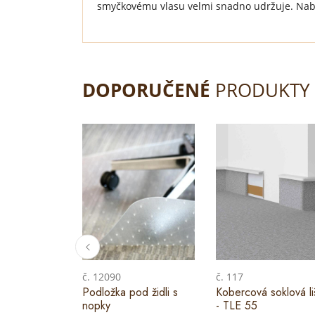
smyčkovému vlasu velmi snadno udržuje. Nab
DOPORUČENÉ
PRODUKTY
č. 12090
č. 117
Podložka pod židli s
Kobercová soklová li
nopky
- TLE 55