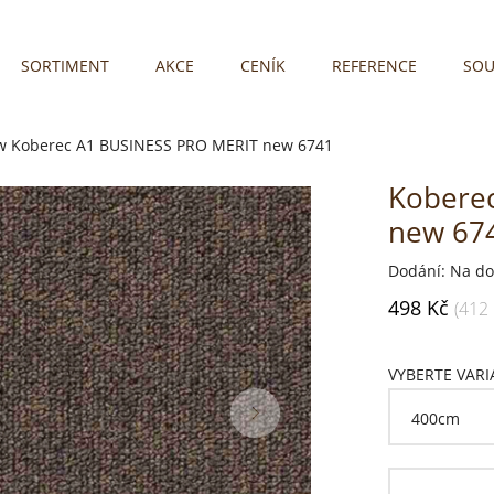
SORTIMENT
AKCE
CENÍK
REFERENCE
SOU
w
Koberec A1 BUSINESS PRO MERIT new 6741
Kobere
new 67
Dodání: Na do
498 Kč
(412
VYBERTE VAR