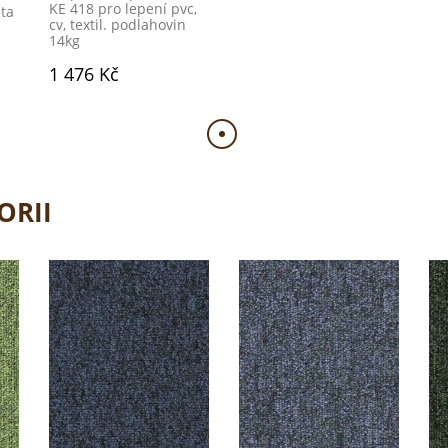
KE 418 pro lepení pvc,
šta
cv, textil. podlahovin
14kg
1 476 Kč
ORII