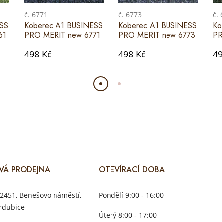
č. 6771
č. 6773
č.
ESS
Koberec A1 BUSINESS
Koberec A1 BUSINESS
Ko
61
PRO MERIT new 6771
PRO MERIT new 6773
PR
498 Kč
498 Kč
49
VÁ PRODEJNA
OTEVÍRACÍ DOBA
2451, Benešovo náměstí,
Pondělí 9:00 - 16:00
rdubice
Úterý 8:00 - 17:00