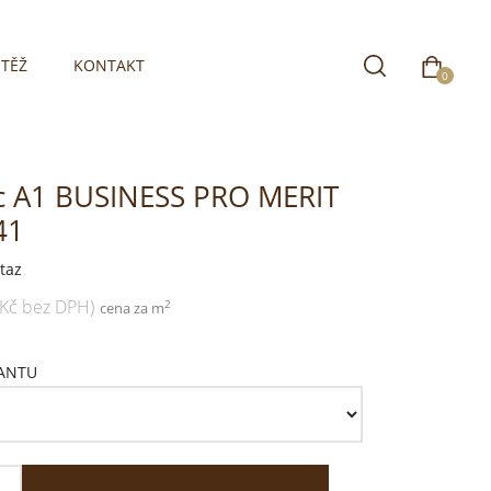
TĚŽ
KONTAKT
0
c A1 BUSINESS PRO MERIT
41
taz
 Kč bez DPH)
2
cena za m
IANTU