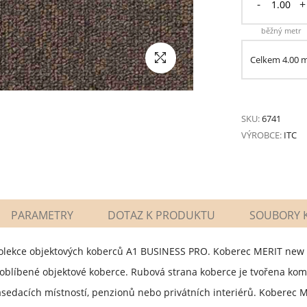
-
+
běžný metr
Celkem
4.00
SKU:
6741
VÝROBCE:
ITC
PARAMETRY
DOTAZ K PRODUKTU
SOUBORY K
kolekce objektových koberců A1 BUSINESS PRO. Koberec MERIT new
 oblíbené objektové koberce. Rubová strana koberce je tvořena kom
asedacích místností, penzionů nebo privátních interiérů. Koberec