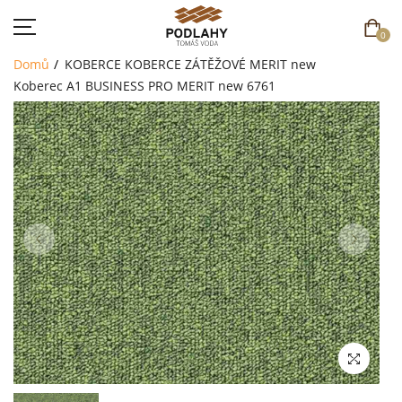
0
Domů
KOBERCE
KOBERCE ZÁTĚŽOVÉ
MERIT new
Koberec A1 BUSINESS PRO MERIT new 6761
DOMŮ
SORTIMENT
AKCE
CENÍK
REFERENCE
SOUTĚŽ
KONTAKT