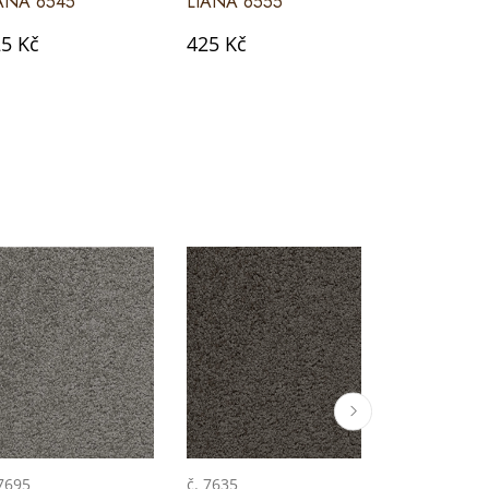
ANA 6545
LIANA 6555
LIANA 656
5 Kč
425 Kč
425 Kč
 7695
č. 7635
č. 7625