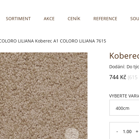
SORTIMENT
AKCE
CENÍK
REFERENCE
SOU
 COLORO LILIANA
Koberec A1 COLORO LILIANA 7615
Kobere
Dodání: Do tý
744 Kč
(615
VYBERTE VAR
-
+