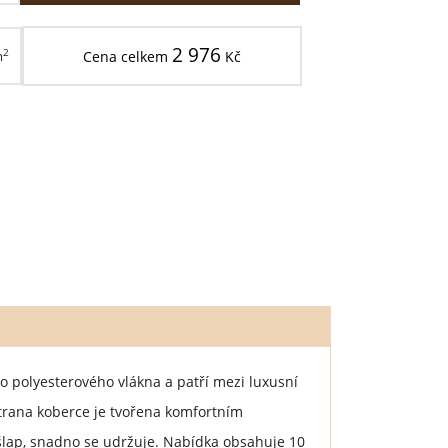
2 976
2
m
Cena celkem
Kč
 polyesterového vlákna a patří mezi luxusní
trana koberce je tvořena komfortním
šlap, snadno se udržuje. Nabídka obsahuje 10