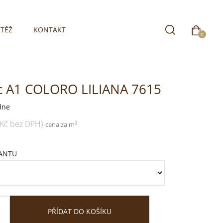
TĚŽ
KONTAKT
0
c A1 COLORO LILIANA 7615
dne
 Kč bez DPH)
2
cena za m
IANTU
PŘÍDAT DO KOŠÍKU