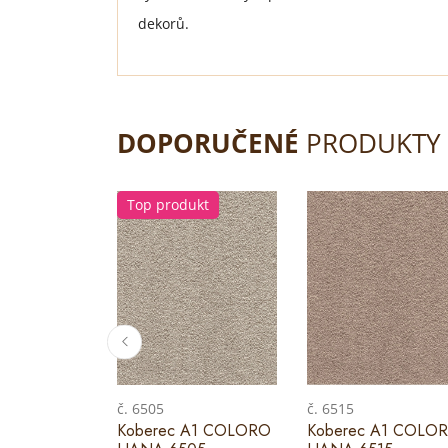
dekorů.
DOPORUČENÉ
PRODUKTY
Top produkt
č. 6505
č. 6515
Koberec A1 COLORO
Koberec A1 COLO