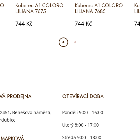
RO
Koberec A1 COLORO
Koberec A1 COLORO
Ko
LILIANA 7675
LILIANA 7685
LI
744 Kč
744 Kč
74
VÁ PRODEJNA
OTEVÍRACÍ DOBA
2451, Benešovo náměstí,
Pondělí 9:00 - 16:00
rdubice
Úterý 8:00 - 17:00
Středa 9:00 - 18:00
 MARKOVÁ