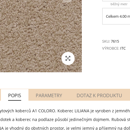
běžný metr
Celkem
4.00
SKU:
7615
VÝROBCE:
ITC
POPIS
PARAMETRY
DOTAZ K PRODUKTU
 bytových koberců A1 COLORO. Koberec LILIANA je vyroben z jemného
na dotek a koberec na podlaze působí jedinečným dojmem. Rubová s
NA je vhodný do obytných prostor, je velmi jemný a příjemný na do