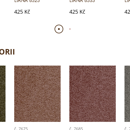
LIANA 6525
LIANA 6535
LI
425 Kč
425 Kč
42
ORII
č. 7675
č. 7685
č.