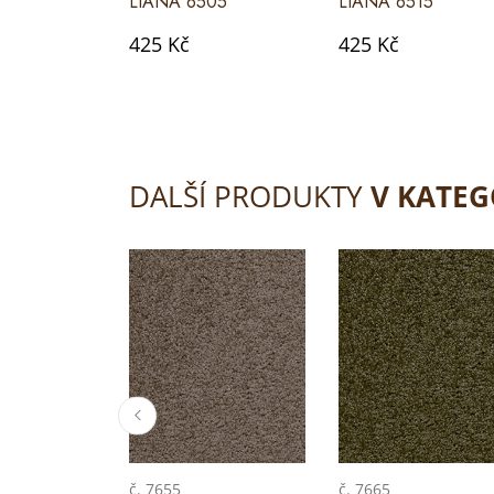
LIANA 6505
LIANA 6515
425 Kč
425 Kč
DALŠÍ PRODUKTY
V KATEG
č. 7655
č. 7665