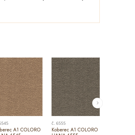
 6545
č. 6555
č. 6565
berec A1 COLORO
Koberec A1 COLORO
Koberec A