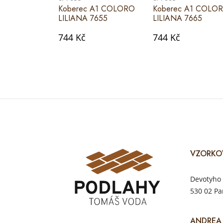
Koberec A1 COLORO
Koberec A1 COLO
LILIANA 7655
LILIANA 7665
744 Kč
744 Kč
VZORKO
Devotyho 
530 02 Pa
ANDREA