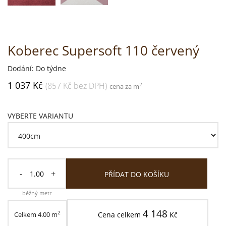
Koberec Supersoft 110 červený
Dodání: Do týdne
1 037 Kč
(857 Kč bez DPH)
2
cena za m
VYBERTE VARIANTU
-
+
PŘÍDAT DO KOŠÍKU
běžný metr
4 148
2
Celkem
4.00
m
Cena celkem
Kč