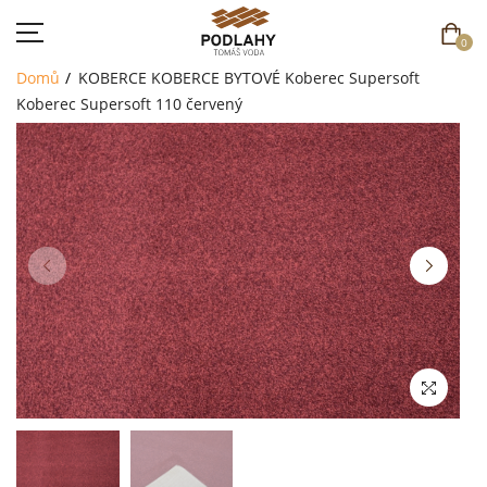
0
Domů
KOBERCE
KOBERCE BYTOVÉ
Koberec Supersoft
Koberec Supersoft 110 červený
DOMŮ
SORTIMENT
AKCE
CENÍK
REFERENCE
SOUTĚŽ
KONTAKT