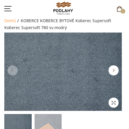
0
Domů
KOBERCE
KOBERCE BYTOVÉ
Koberec Supersoft
Koberec Supersoft 780 sv.modrý
DOMŮ
SORTIMENT
AKCE
CENÍK
REFERENCE
SOUTĚŽ
KONTAKT