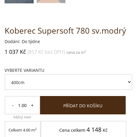
Koberec Supersoft 780 sv.modrý
Dodání: Do týdne
1 037 Kč
(857 Kč bez DPH)
2
cena za m
VYBERTE VARIANTU
-
+
PŘÍDAT DO KOŠÍKU
běžný metr
4 148
2
Celkem
4.00
m
Cena celkem
Kč