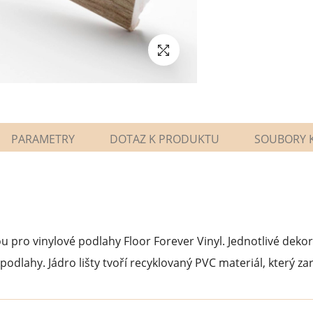
PARAMETRY
DOTAZ K PRODUKTU
SOUBORY K
u pro vinylové podlahy Floor Forever Vinyl. Jednotlivé dekory
odlahy. Jádro lišty tvoří recyklovaný PVC materiál, který z