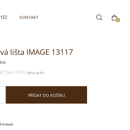
TĚŽ
KONTAKT
0
á lišta IMAGE 13117
dne
 Kč bez DPH)
cena za ks
PŘÍDAT DO KOŠÍKU
 Forever