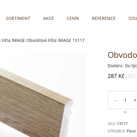
SORTIMENT
AKCE
CENÍK
REFERENCE
SOU
 lišta IMAGE
Obvodová lišta IMAGE 13117
Obvodov
Dodání: Do tý
287 Kč
(237
-
+
ks
SKU:
13117
VÝROBCE:
Floor