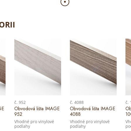
ORII
č. 952
č. 4088
č.
GE
Obvodová lišta IMAGE
Obvodová lišta IMAGE
Ob
952
4088
10
Vhodné pro vinylové
Vhodné pro vinylové
Vh
podlahy
podlahy
po