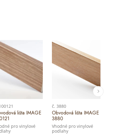
 100121
č. 3880
č. 100120
vodová lišta IMAGE
Obvodová lišta IMAGE
Obvodová li
0121
3880
100120
odné pro vinylové
Vhodné pro vinylové
Vhodné pro v
dlahy
podlahy
podlahy