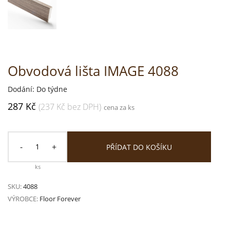
Obvodová lišta IMAGE 4088
Dodání: Do týdne
287 Kč
(237 Kč bez DPH)
cena za ks
-
+
PŘÍDAT DO KOŠÍKU
ks
SKU:
4088
VÝROBCE:
Floor Forever