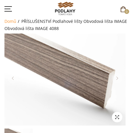
0
Domů
PŘÍSLUŠENSTVÍ
Podlahové lišty
Obvodová lišta IMAGE
Obvodová lišta IMAGE 4088
DOMŮ
SORTIMENT
AKCE
CENÍK
REFERENCE
SOUTĚŽ
KONTAKT