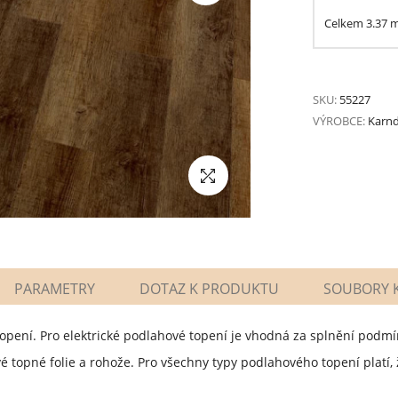
Celkem
3.37
SKU:
55227
VÝROBCE:
Karn
PARAMETRY
DOTAZ K PRODUKTU
SOUBORY K
opení. Pro elektrické podlahové topení je vhodná za splnění podm
topné folie a rohože. Pro všechny typy podlahového topení platí, 