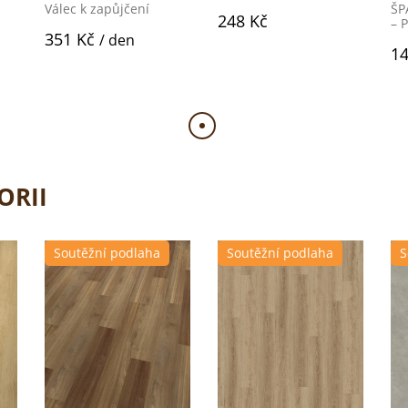
Válec k zapůjčení
ŠP
248 Kč
– 
351 Kč
/ den
14
ORII
Soutěžní podlaha
Soutěžní podlaha
S