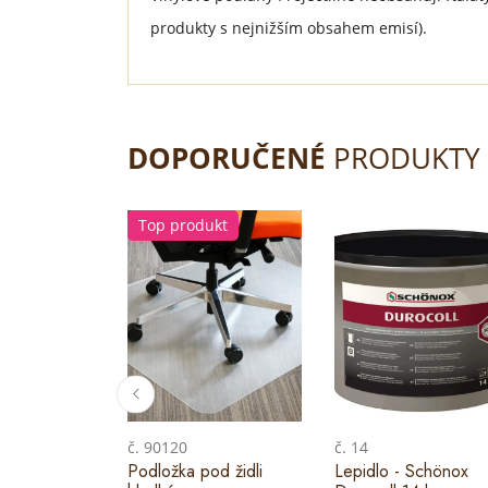
produkty s nejnižším obsahem emisí).
DOPORUČENÉ
PRODUKTY
Top produkt
č. 90120
č. 14
Podložka pod židli
Lepidlo - Schönox