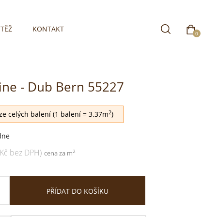
TĚŽ
KONTAKT
0
line - Dub Bern 55227
aha
2
e celých balení (1 balení = 3.37m
)
dne
 Kč bez DPH)
2
cena za m
PŘÍDAT DO KOŠÍKU