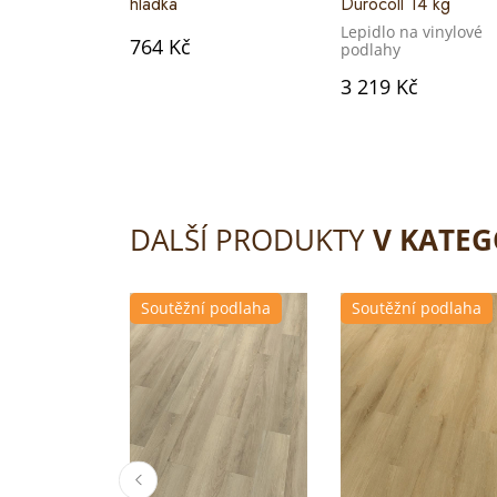
hladká
Durocoll 14 kg
Lepidlo na vinylové
764 Kč
podlahy
3 219 Kč
DALŠÍ PRODUKTY
V KATEG
Soutěžní podlaha
Soutěžní podlaha