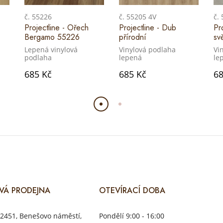
č. 55226
č. 55205 4V
č.
Projectline - Ořech
Projectline - Dub
Pr
Bergamo 55226
přírodní
sv
Lepená vinylová
Vinylová podlaha
Vi
podlaha
lepená
le
685 Kč
685 Kč
68
VÁ PRODEJNA
OTEVÍRACÍ DOBA
2451, Benešovo náměstí,
Pondělí 9:00 - 16:00