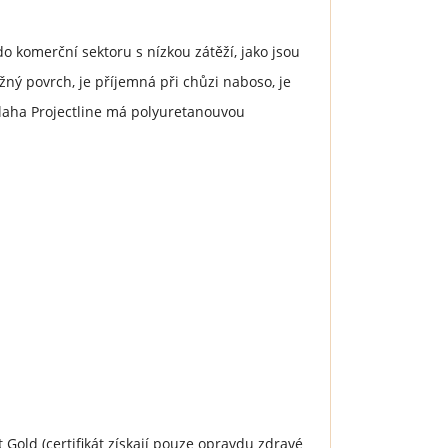
do komerční sektoru s nízkou zátěží, jako jsou
žný povrch, je příjemná při chůzi naboso, je
dlaha Projectline má polyuretanouvou
 Gold (certifikát získají pouze opravdu zdravé