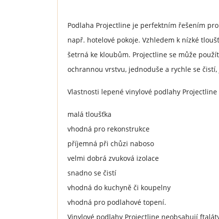
Podlaha Projectline je perfektním řešením pro 
např. hotelové pokoje. Vzhledem k nízké tloušť
šetrná ke kloubům. Projectline se může použít
ochrannou vrstvu, jednoduše a rychle se čistí, 
Vlastnosti lepené vinylové podlahy Projectline
malá tloušťka
vhodná pro rekonstrukce
příjemná při chůzi naboso
velmi dobrá zvuková izolace
snadno se čistí
vhodná do kuchyně či koupelny
vhodná pro podlahové topení.
Vinylové podlahy Projectline neobsahují ftalát