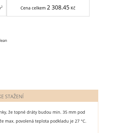
2 308.45
2
m
Cena celkem
Kč
dean
E STAŽENÍ
ínky, že topné dráty budou min. 35 mm pod
že max. povolená teplota podkladu je 27 °C.