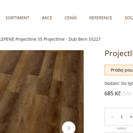
SORTIMENT
AKCE
CENÍK
REFERENCE
SOU
LEPENÉ
Projectline 55
Projectline - Dub Bern 55227
Project
Soutěžní podl
Prodej pouz
Dodání: Do tý
685 Kč
(566
-
+
balení