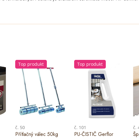
Top produkt
Top produkt
č. 50
č. 101
č.
Přítlačný válec 50kg
PU-ČISTIČ Gerflor
Šp