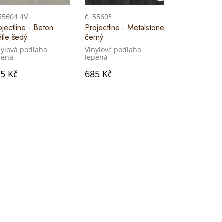
 55604 4V
č. 55605
č. 55221
ojectline - Beton
Projectline - Metalstone
Projectline 
ětle šedý
černý
Symfonie
nylová podlaha
Vinylová podlaha
Vinylová pod
pená
lepená
lepená
5 Kč
685 Kč
685 Kč