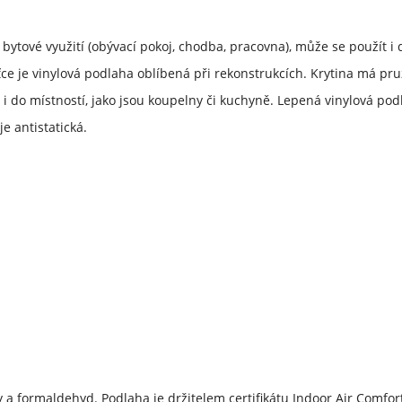
bytové využití (obývací pokoj, chodba, pracovna), může se použít i 
ce je vinylová podlaha oblíbená při rekonstrukcích. Krytina má pru
 i do místností, jako jsou koupelny či kuchyně. Lepená vinylová po
je antistatická.
y a formaldehyd. Podlaha je držitelem certifikátu Indoor Air Comfort