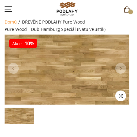
0
Domů
DŘEVĚNÉ PODLAHY
Pure Wood
Pure Wood - Dub Hamburg Speciál (Natur/Rustik)
-10%
Akce
DOMŮ
SORTIMENT
AKCE
CENÍK
REFERENCE
SOUTĚŽ
KONTAKT