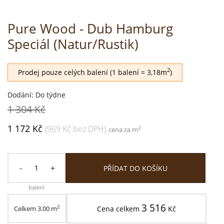
Pure Wood - Dub Hamburg
Speciál (Natur/Rustik)
2
Prodej pouze celých balení (1 balení = 3,18m
)
Dodání: Do týdne
1 304 Kč
1 172 Kč
(969 Kč bez DPH)
2
cena za m
-
+
PŘÍDAT DO KOŠÍKU
balení
3 516
2
Celkem
3.00
m
Cena celkem
Kč