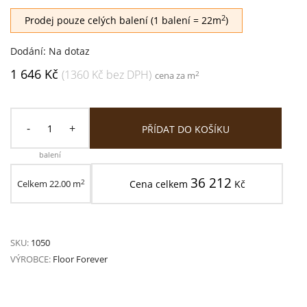
2
Prodej pouze celých balení (1 balení = 22m
)
Dodání: Na dotaz
1 646 Kč
(1360 Kč bez DPH)
2
cena za m
-
+
PŘÍDAT DO KOŠÍKU
balení
36 212
2
Celkem
22.00
m
Cena celkem
Kč
SKU:
1050
VÝROBCE:
Floor Forever