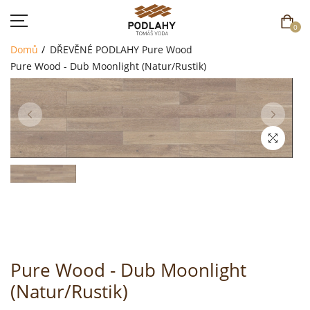
0
Domů
DŘEVĚNÉ PODLAHY
Pure Wood
Pure Wood - Dub Moonlight (Natur/Rustik)
DOMŮ
SORTIMENT
AKCE
CENÍK
REFERENCE
Pure Wood - Dub Moonlight
SOUTĚŽ
(Natur/Rustik)
KONTAKT