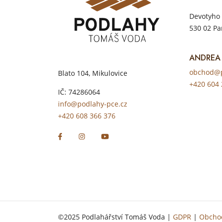
Devotyho 
530 02 Pa
ANDREA
obchod@p
Blato 104, Mikulovice
+420 604 
IČ: 74286064
info@podlahy-pce.cz
+420 608 366 376
©2025 Podlahářství Tomáš Voda |
GDPR
|
Obcho