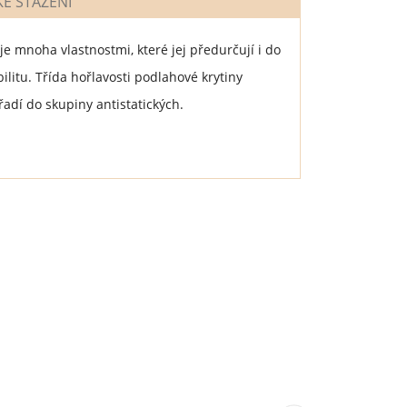
E STAŽENÍ
 mnoha vlastnostmi, které jej předurčují i do
litu. Třída hořlavosti podlahové krytiny
 řadí do skupiny antistatických.