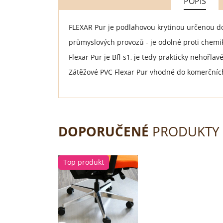
POPIS
FLEXAR Pur je podlahovou krytinou určenou do 
průmyslových provozů - je odolné proti chemik
Flexar Pur je Bfl-s1, je tedy prakticky nehořlav
Zátěžové PVC Flexar Pur vhodné do komerčních 
DOPORUČENÉ
PRODUKTY
Top produkt