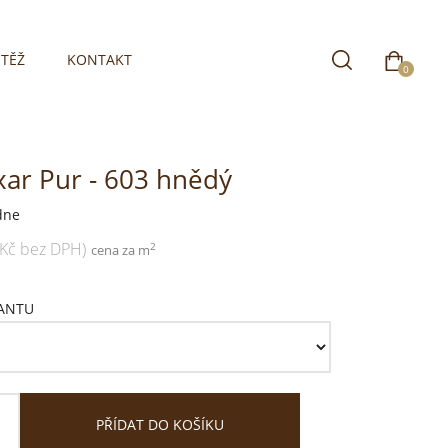
TĚŽ
KONTAKT
0
xar Pur - 603 hnědý
dne
 Kč bez DPH)
2
cena za m
IANTU
PŘÍDAT DO KOŠÍKU