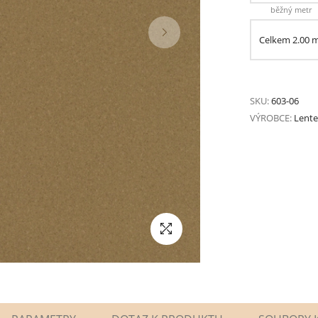
běžný metr
Celkem
2.00
SKU:
603-06
VÝROBCE:
Lente