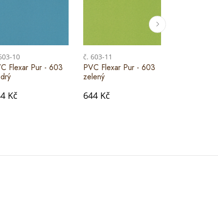
 603-10
č. 603-11
č. 603-03
C Flexar Pur - 603
PVC Flexar Pur - 603
PVC Flexar 
drý
zelený
tm.šedý
4 Kč
644 Kč
644 Kč