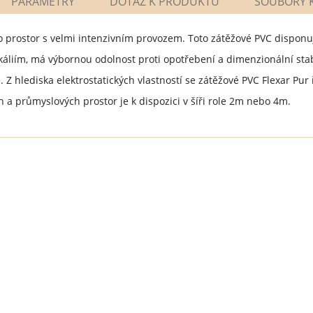
PARAMETRY
DOTAZ K PRODUKTU
SOUBORY K
prostor s velmi intenzivním provozem. Toto zátěžové PVC disponuje
áliím, má výbornou odolnost proti opotřebení a dimenzionální stabi
é. Z hlediska elektrostatických vlastností se zátěžové PVC Flexar Pur
a průmyslových prostor je k dispozici v šíři role 2m nebo 4m.