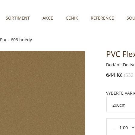
SORTIMENT
AKCE
CENÍK
REFERENCE
SOU
 Pur - 603 hnědý
PVC Fle
Dodání: Do tý
644 Kč
(532
VYBERTE VAR
-
+