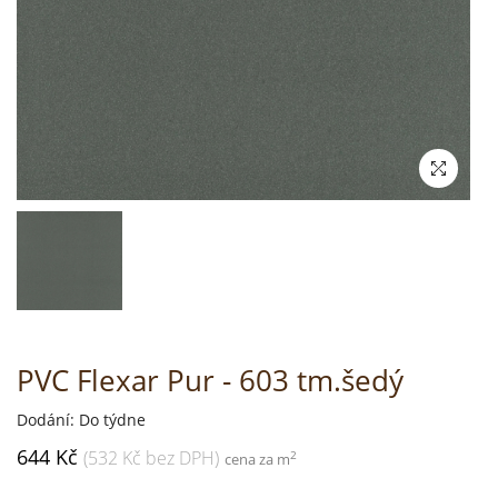
PVC Flexar Pur - 603 tm.šedý
Dodání: Do týdne
644 Kč
(532 Kč bez DPH)
2
cena za m