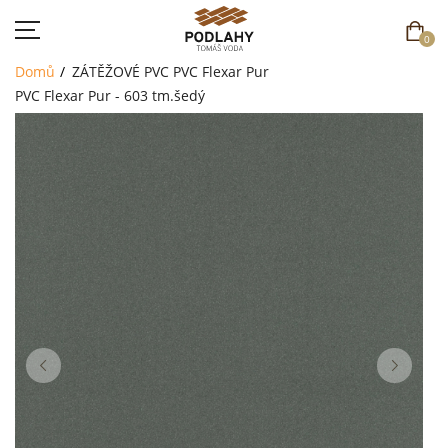
0
Domů
ZÁTĚŽOVÉ PVC
PVC Flexar Pur
PVC Flexar Pur - 603 tm.šedý
DOMŮ
SORTIMENT
AKCE
CENÍK
REFERENCE
SOUTĚŽ
KONTAKT