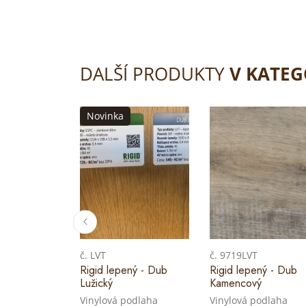
DALŠÍ PRODUKTY
V KATEG
Novinka
č. LVT
č. 9719LVT
Rigid lepený - Dub
Rigid lepený - Dub
Lužický
Kamencový
Vinylová podlaha
Vinylová podlaha