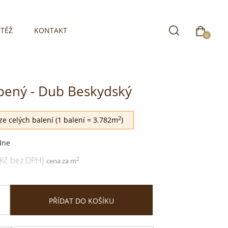
TĚŽ
KONTAKT
0
epený - Dub Beskydský
2
e celých balení (1 balení = 3.782m
)
dne
 Kč bez DPH)
2
cena za m
PŘÍDAT DO KOŠÍKU