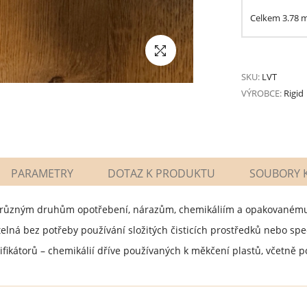
Celkem
3.78
SKU:
LVT
VÝROBCE:
Rigid
PARAMETRY
DOTAZ K PRODUKTU
SOUBORY K
 různým druhům opotřebení, nárazům, chemikáliím a opakovanému
telná bez potřeby používání složitých čisticích prostředků nebo sp
ifikátorů – chemikálií dříve používaných k měkčení plastů, včetně p