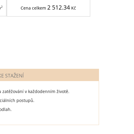
2 512.34
2
m
Cena celkem
Kč
E STAŽENÍ
 zatěžování v každodenním životě.
eciálních postupů.
odlah.