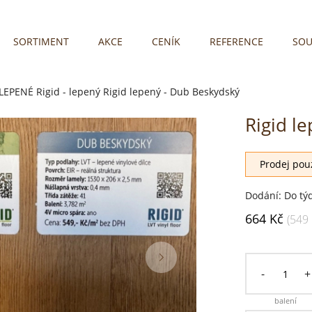
SORTIMENT
AKCE
CENÍK
REFERENCE
SOU
LEPENÉ
Rigid - lepený
Rigid lepený - Dub Beskydský
Rigid l
Prodej pouz
Dodání: Do tý
664 Kč
(549
-
+
balení