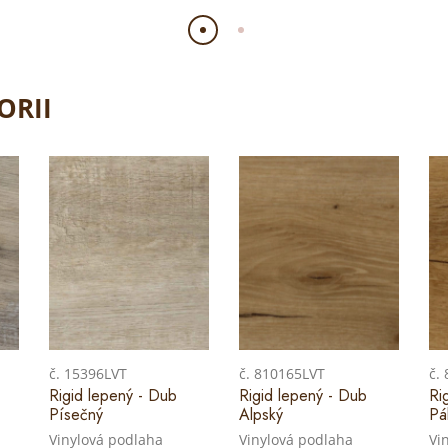
ORII
č. 15396LVT
č. 810165LVT
č.
Rigid lepený - Dub
Rigid lepený - Dub
Ri
Písečný
Alpský
Pá
Vinylová podlaha
Vinylová podlaha
Vi