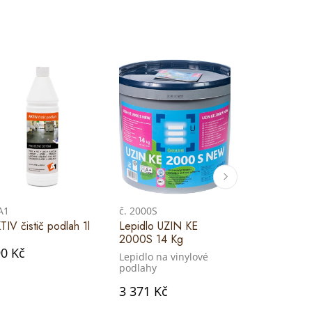
 A1
č. 2000S
č. 2000S
TIV čistič podlah 1l
Lepidlo UZIN KE
Lepidlo UZI
2000S 14 Kg
2000S 5Kg
0 Kč
Lepidlo na vinylové
Lepidlo na v
podlahy
podlahy
3 371 Kč
1 447 Kč