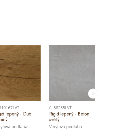
 810167LVT
č. 38235LVT
č. 382310LVT
gid lepený - Dub
Rigid lepený - Beton
Rigid lepený
lený
světlý
tmavý
nylová podlaha
Vinylová podlaha
Vinylová pod