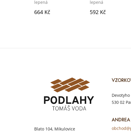
lepená
lepená
664 Kč
592 Kč
VZORKO
Devotyho 
530 02 Pa
ANDREA
obchod@p
Blato 104, Mikulovice