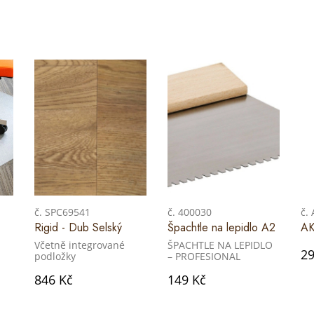
č. SPC69541
č. 400030
č.
Rigid - Dub Selský
Špachtle na lepidlo A2
AK
Včetně integrované
ŠPACHTLE NA LEPIDLO
29
podložky
– PROFESIONAL
846 Kč
149 Kč