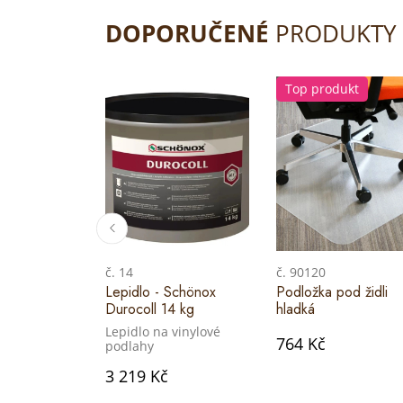
DOPORUČENÉ
PRODUKTY
Top produkt
č. 14
č. 90120
Lepidlo - Schönox
Podložka pod židli
Durocoll 14 kg
hladká
Lepidlo na vinylové
764 Kč
podlahy
3 219 Kč