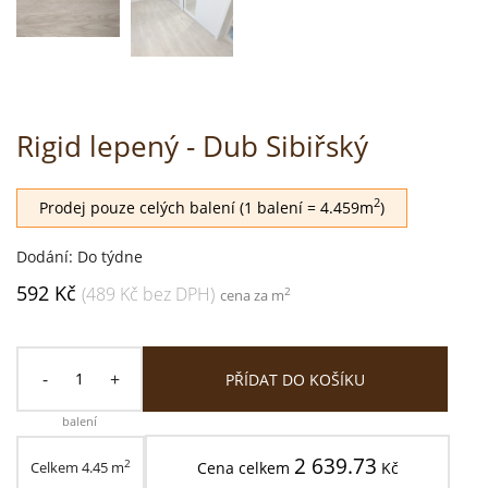
Rigid lepený - Dub Sibiřský
2
Prodej pouze celých balení (1 balení = 4.459m
)
Dodání: Do týdne
592 Kč
(489 Kč bez DPH)
2
cena za m
-
+
PŘÍDAT DO KOŠÍKU
balení
2 639.73
2
Celkem
4.45
m
Cena celkem
Kč