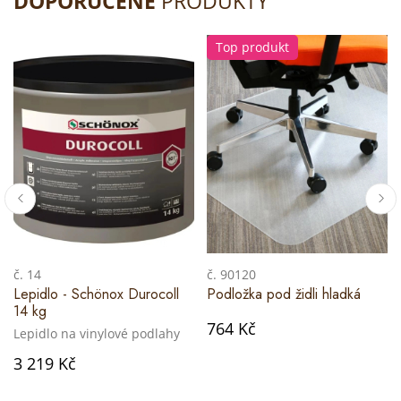
DOPORUČENÉ
PRODUKTY
Top produkt
č. 14
č. 90120
Lepidlo - Schönox Durocoll
Podložka pod židli hladká
14 kg
764 Kč
Lepidlo na vinylové podlahy
3 219 Kč