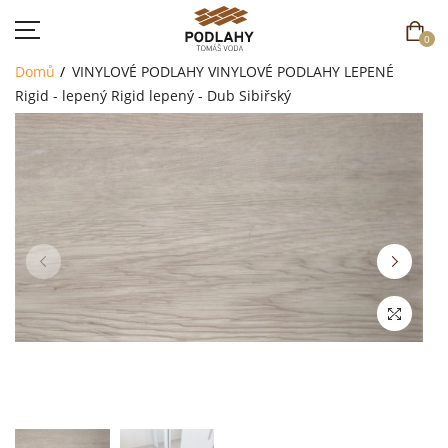
0
Domů
VINYLOVÉ PODLAHY
VINYLOVÉ PODLAHY LEPENÉ
Rigid - lepený
Rigid lepený - Dub Sibiřský
DOMŮ
SORTIMENT
AKCE
CENÍK
REFERENCE
SOUTĚŽ
KONTAKT