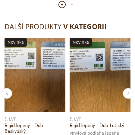
DALŠÍ PRODUKTY
V KATEGORII
Novinka
Novinka
č. LVT
č. LVT
Rigid lepený - Dub
Rigid lepený - Dub Lužický
Beskydský
Vinylová podlaha lepená