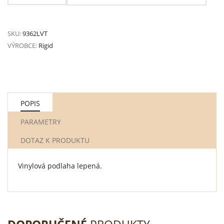
SKU:
9362LVT
VÝROBCE:
Rigid
POPIS
PARAMETRY
DOTAZ K PRODUKTU
Vinylová podlaha lepená.