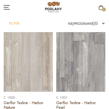
0
FILTER
DOMŮ
SORTIMENT
AKCE
CENÍK
REFERENCE
SOUTĚŽ
č. 1900
č. 1901
Gerflor Texline - Harbor
Gerflor Texline - Harbor
KONTAKT
Nature
Pearl