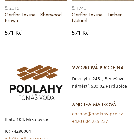
č. 2015
č. 1740
Gerflor Texline - Sherwood
Gerflor Texline - Timber
Brown
Naturel
571 Kč
571 Kč
VZORKOVÁ PRODEJNA
Devotyho 2451, Benešovo
náměstí, 530 02 Pardubice
ANDREA MARKOVÁ
obchod@podlahy-pce.cz
Blato 104, Mikulovice
+420 604 285 237
IČ: 74286064
info@podlahy-pce.cz