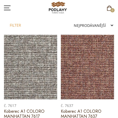
0
FILTER
DOMŮ
SORTIMENT
AKCE
CENÍK
REFERENCE
SOUTĚŽ
č. 7617
č. 7637
Koberec A1 COLORO
Koberec A1 COLORO
KONTAKT
MANHATTAN 7617
MANHATTAN 7637