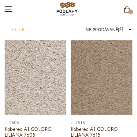
0
FILTER
DOMŮ
SORTIMENT
AKCE
CENÍK
REFERENCE
SOUTĚŽ
č. 7605
č. 7615
Koberec A1 COLORO
Koberec A1 COLORO
KONTAKT
LILIANA 7605
LILIANA 7615