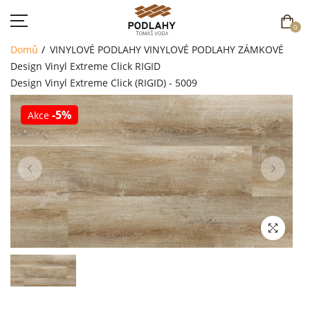
0
Domů
VINYLOVÉ PODLAHY
VINYLOVÉ PODLAHY ZÁMKOVÉ
Design Vinyl Extreme Click RIGID
Design Vinyl Extreme Click (RIGID) - 5009
-5%
Akce
DOMŮ
SORTIMENT
AKCE
CENÍK
REFERENCE
SOUTĚŽ
KONTAKT