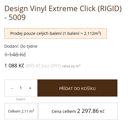
Design Vinyl Extreme Click (RIGID)
- 5009
2
Prodej pouze celých balení (1 balení = 2.112m
)
Dodání: Do týdne
1 148 Kč
1 088 Kč
(899 Kč bez DPH)
2
cena za m
-
+
PŘÍDAT DO KOŠÍKU
balení
2 297.86
2
Celkem
2.11
m
Cena celkem
Kč