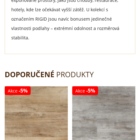
exponované prostory, jako jsou chodby, restaurace,
hotely, kde lze očekávat vyšší zátěž. U kolekcí s
označením RIGID jsou navíc bonusem jedinečné
vlastnosti podlahy – extrémní odolnost a rozměrová
stabilita.
DOPORUČENÉ
PRODUKTY
-5%
-5%
Akce
Akce