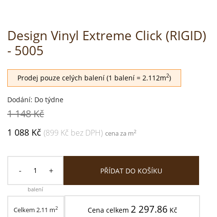
Design Vinyl Extreme Click (RIGID)
- 5005
2
Prodej pouze celých balení (1 balení = 2.112m
)
Dodání: Do týdne
1 148 Kč
1 088 Kč
(899 Kč bez DPH)
2
cena za m
-
+
PŘÍDAT DO KOŠÍKU
balení
2 297.86
2
Celkem
2.11
m
Cena celkem
Kč