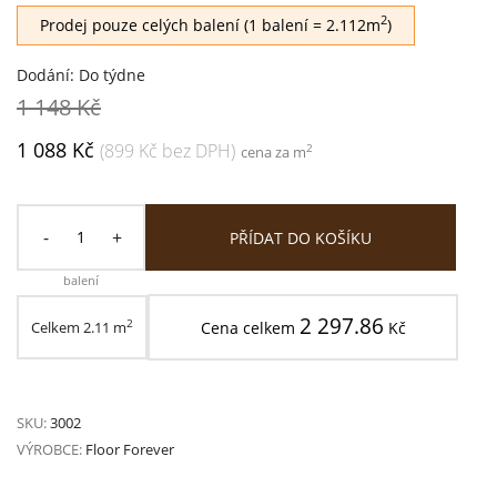
2
Prodej pouze celých balení (1 balení = 2.112m
)
Dodání: Do týdne
1 148 Kč
1 088 Kč
(899 Kč bez DPH)
2
cena za m
-
+
PŘÍDAT DO KOŠÍKU
balení
2 297.86
2
Celkem
2.11
m
Cena celkem
Kč
SKU:
3002
VÝROBCE:
Floor Forever