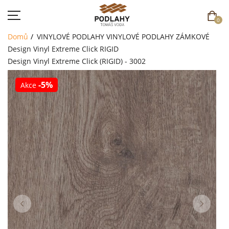
0
Domů
VINYLOVÉ PODLAHY
VINYLOVÉ PODLAHY ZÁMKOVÉ
Design Vinyl Extreme Click RIGID
Design Vinyl Extreme Click (RIGID) - 3002
-5%
Akce
DOMŮ
SORTIMENT
AKCE
CENÍK
REFERENCE
SOUTĚŽ
KONTAKT