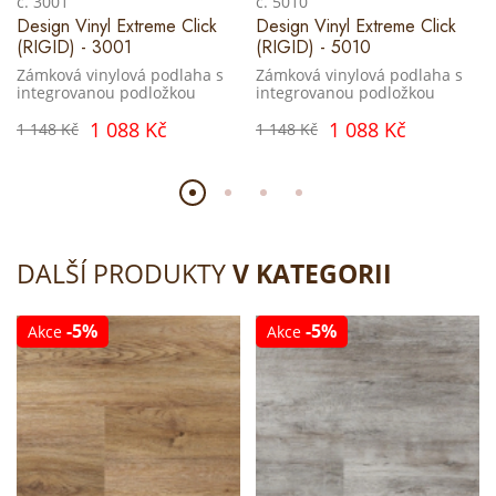
č. 3001
č. 5010
Design Vinyl Extreme Click
Design Vinyl Extreme Click
(RIGID) - 3001
(RIGID) - 5010
Zámková vinylová podlaha s
Zámková vinylová podlaha s
integrovanou podložkou
integrovanou podložkou
1 088 Kč
1 088 Kč
1 148 Kč
1 148 Kč
DALŠÍ PRODUKTY
V KATEGORII
-5%
-5%
Akce
Akce