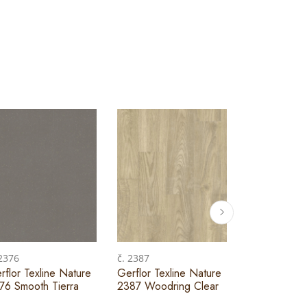
 2376
č. 2387
č. 2388
rflor Texline Nature
Gerflor Texline Nature
Gerflor Texl
76 Smooth Tierra
2387 Woodring Clear
2388 Woodr