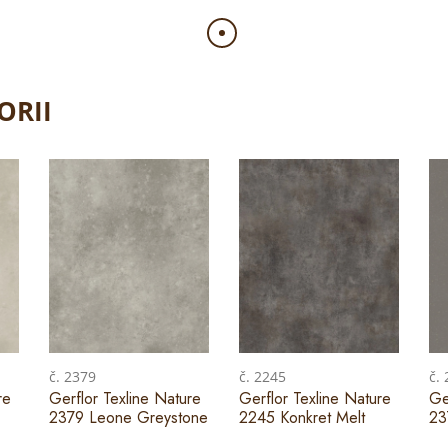
ORII
č. 2379
č. 2245
č.
re
Gerflor Texline Nature
Gerflor Texline Nature
Ge
2379 Leone Greystone
2245 Konkret Melt
23