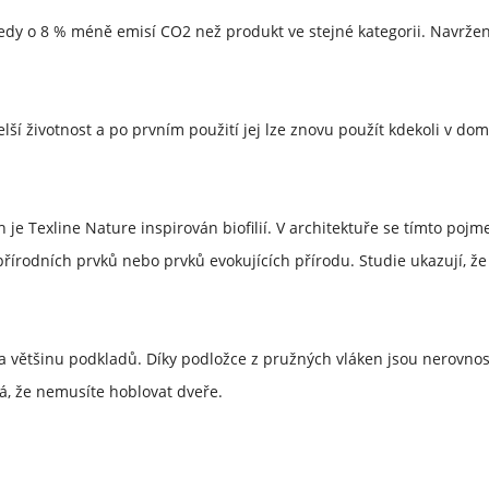
tedy o 8 % méně emisí CO2 než produkt ve stejné kategorii. Navržen
elší životnost a po prvním použití jej lze znovu použít kdekoli v do
 je Texline Nature inspirován biofilií. V architektuře se tímto poj
přírodních prvků nebo prvků evokujících přírodu. Studie ukazují, že
na většinu podkladů. Díky podložce z pružných vláken jsou nerovno
á, že nemusíte hoblovat dveře.