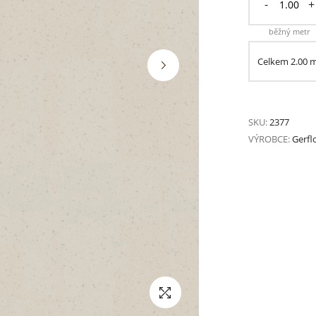
-
+
běžný metr
Celkem
2.00
SKU:
2377
VÝROBCE:
Gerfl