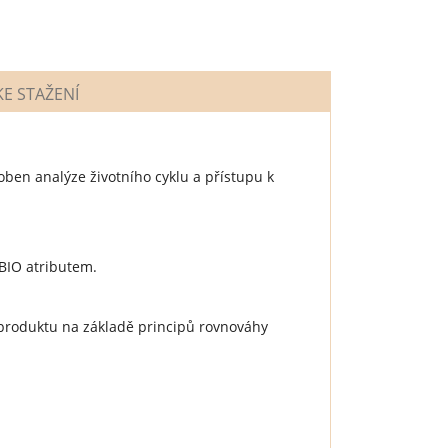
E STAŽENÍ
ben analýze životního cyklu a přístupu k
 BIO atributem.
 produktu na základě principů rovnováhy