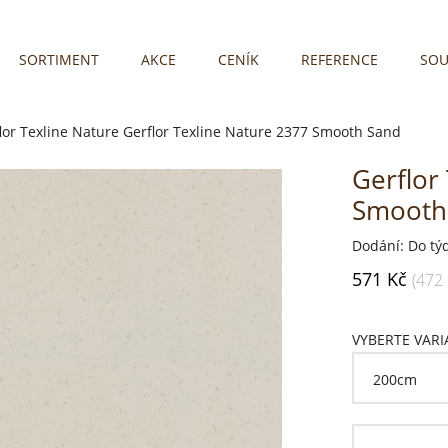
SORTIMENT
AKCE
CENÍK
REFERENCE
SOU
lor Texline Nature
Gerflor Texline Nature 2377 Smooth Sand
Gerflor
Smooth
Dodání: Do tý
571 Kč
(472
VYBERTE VAR