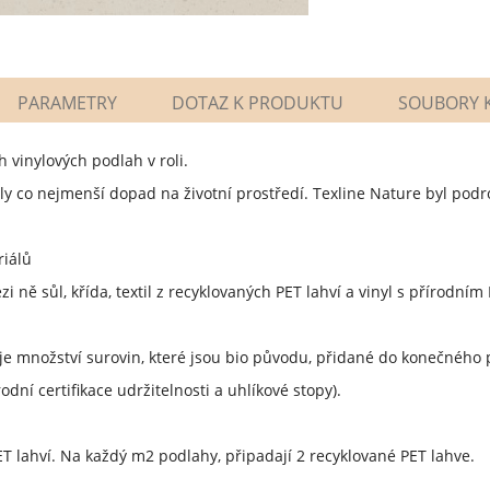
PARAMETRY
DOTAZ K PRODUKTU
SOUBORY K
 vinylových podlah v roli.
 co nejmenší dopad na životní prostředí. Texline Nature byl podro
riálů
 ně sůl, křída, textil z recyklovaných PET lahví a vinyl s přírodním
uje množství surovin, které jsou bio původu, přidané do konečného
dní certifikace udržitelnosti a uhlíkové stopy).
ET lahví. Na každý m2 podlahy, připadají 2 recyklované PET lahve.