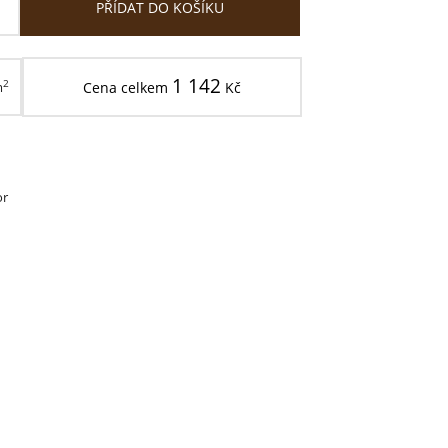
PŘÍDAT DO KOŠÍKU
1 142
2
m
Cena celkem
Kč
or