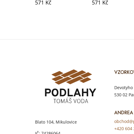
571 Kč
571 Kč
VZORKO
Devotyho 
530 02 Pa
ANDREA
obchod@p
Blato 104, Mikulovice
+420 604 
IČ: 74286064