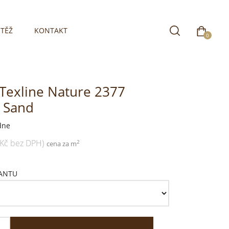
TĚŽ
KONTAKT
0
 Texline Nature 2377
 Sand
dne
 Kč bez DPH)
2
cena za m
IANTU