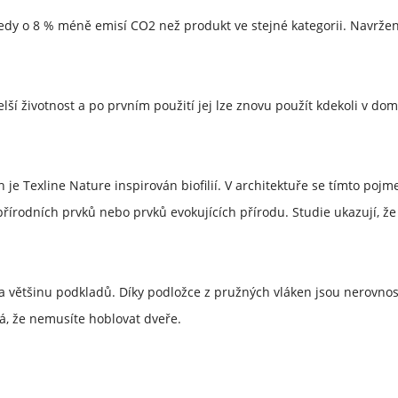
tedy o 8 % méně emisí CO2 než produkt ve stejné kategorii. Navržen
elší životnost a po prvním použití jej lze znovu použít kdekoli v do
 je Texline Nature inspirován biofilií. V architektuře se tímto poj
přírodních prvků nebo prvků evokujících přírodu. Studie ukazují, že
na většinu podkladů. Díky podložce z pružných vláken jsou nerovno
á, že nemusíte hoblovat dveře.