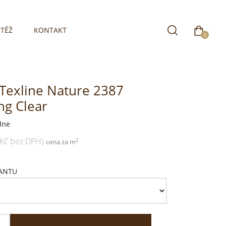
TĚŽ
KONTAKT
0
 Texline Nature 2387
g Clear
dne
 Kč bez DPH)
2
cena za m
IANTU