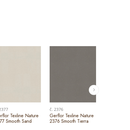
 2377
č. 2376
č. 2388
rflor Texline Nature
Gerflor Texline Nature
Gerflor Texl
77 Smooth Sand
2376 Smooth Tierra
2388 Woodr