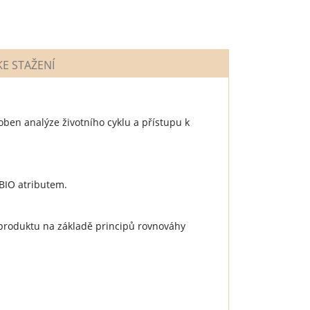
E STAŽENÍ
ben analýze životního cyklu a přístupu k
 BIO atributem.
 produktu na základě principů rovnováhy