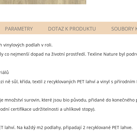
PARAMETRY
DOTAZ K PRODUKTU
SOUBORY K
 vinylových podlah v roli.
 co nejmenší dopad na životní prostředí. Texline Nature byl podro
riálů
 ně sůl, křída, textil z recyklovaných PET lahví a vinyl s přírodním
uje množství surovin, které jsou bio původu, přidané do konečného
dní certifikace udržitelnosti a uhlíkové stopy).
ET lahví. Na každý m2 podlahy, připadají 2 recyklované PET lahve.