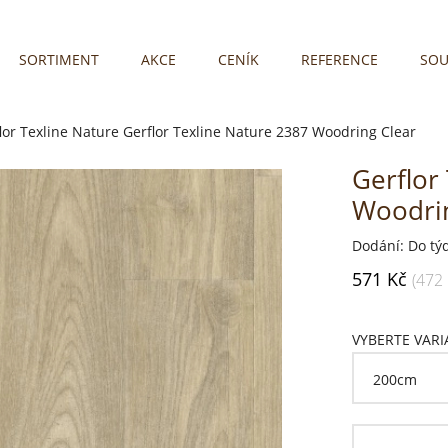
SORTIMENT
AKCE
CENÍK
REFERENCE
SOU
lor Texline Nature
Gerflor Texline Nature 2387 Woodring Clear
Gerflor
Woodrin
Dodání: Do tý
571 Kč
(472
VYBERTE VAR