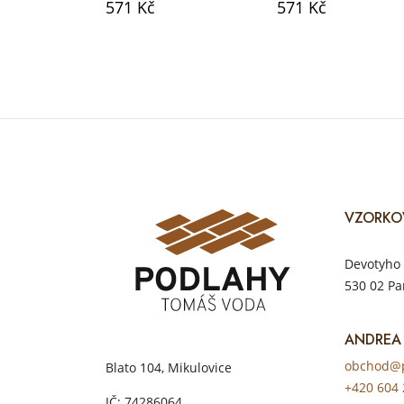
571 Kč
571 Kč
VZORKO
Devotyho 
530 02 Pa
ANDREA
obchod@p
Blato 104, Mikulovice
+420 604 
IČ: 74286064