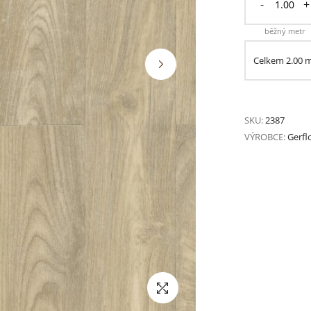
-
+
běžný metr
Celkem
2.00
SKU:
2387
VÝROBCE:
Gerfl