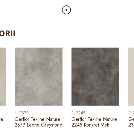
ORII
č. 2379
č. 2245
č.
re
Gerflor Texline Nature
Gerflor Texline Nature
Ge
2379 Leone Greystone
2245 Konkret Melt
23