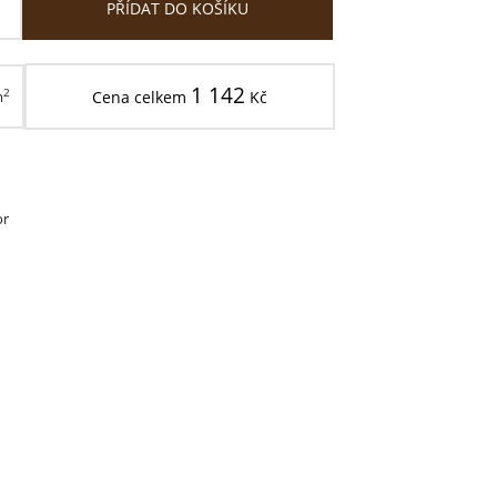
PŘÍDAT DO KOŠÍKU
1 142
2
m
Cena celkem
Kč
or