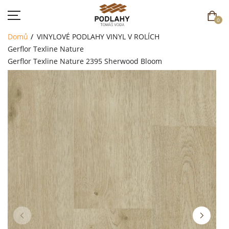
0
Domů
VINYLOVÉ PODLAHY
VINYL V ROLÍCH
Gerflor Texline Nature
Gerflor Texline Nature 2395 Sherwood Bloom
DOMŮ
SORTIMENT
AKCE
CENÍK
REFERENCE
SOUTĚŽ
KONTAKT