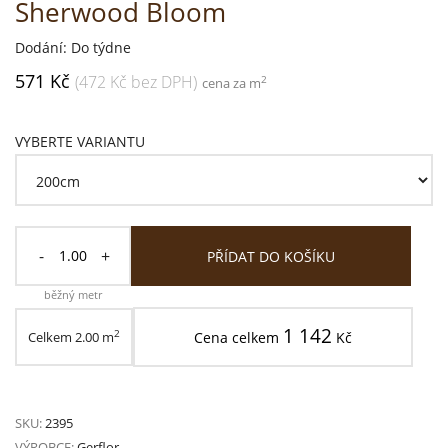
Sherwood Bloom
Dodání: Do týdne
571 Kč
(472 Kč bez DPH)
2
cena za m
VYBERTE VARIANTU
-
+
PŘÍDAT DO KOŠÍKU
běžný metr
1 142
2
Celkem
2.00
m
Cena celkem
Kč
SKU:
2395
VÝROBCE:
Gerflor