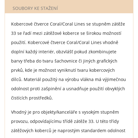
SOUBORY KE STAŽENÍ
Kobercové čtverce Coral/Coral Lines se stupněm zátěže
33 se řadí mezi zátěžové koberce se širokou možností
použití. Kobercové čtverce Coral/Coral Lines vhodně
doplní každý interiér, obzvlášť pokud zkombinujete
barvy třeba do tvaru šachovnice či jiných grafických
prvků, kde je možnost vyniknutí tvaru kobercových
dílců. Materiál použitý na výrobu vlákna má výjimečnou
odolnost proti zašpinění a usnadňuje použití obvyklých
čistících prostředků.
Vhodný je pro objekty/kanceláře s vysokým stupněm
provozu, odpovídajícímu třídě zátěže 33. U této třídy
zátěžových koberců je naprostým standardem odolnost