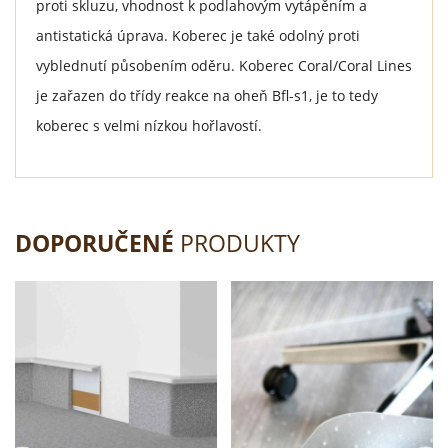
proti skluzu, vhodnost k podlahovým vytápěním a
antistatická úprava. Koberec je také odolný proti
vyblednutí působením oděru. Koberec Coral/Coral Lines
je zařazen do třídy reakce na oheň Bfl-s1, je to tedy
koberec s velmi nízkou hořlavostí.
DOPORUČENÉ
PRODUKTY