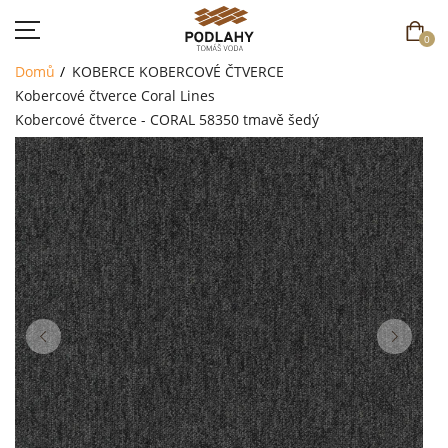
0
Domů
KOBERCE
KOBERCOVÉ ČTVERCE
Kobercové čtverce Coral Lines
Kobercové čtverce - CORAL 58350 tmavě šedý
DOMŮ
SORTIMENT
AKCE
CENÍK
REFERENCE
SOUTĚŽ
KONTAKT