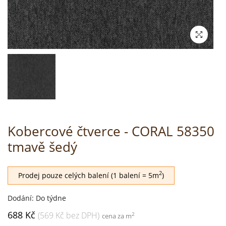
Kobercové čtverce - CORAL 58350
tmavě šedý
2
Prodej pouze celých balení (1 balení = 5m
)
Dodání: Do týdne
688 Kč
(569 Kč bez DPH)
2
cena za m