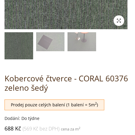
Kobercové čtverce - CORAL 60376
zeleno šedý
2
Prodej pouze celých balení (1 balení = 5m
)
Dodání: Do týdne
688 Kč
(569 Kč bez DPH)
2
cena za m