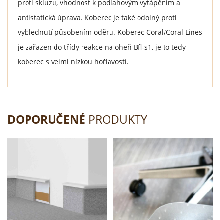
proti skluzu, vhodnost k podlahovým vytápěním a
antistatická úprava. Koberec je také odolný proti
vyblednutí působením oděru. Koberec Coral/Coral Lines
je zařazen do třídy reakce na oheň Bfl-s1, je to tedy
koberec s velmi nízkou hořlavostí.
DOPORUČENÉ
PRODUKTY