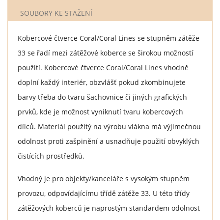
SOUBORY KE STAŽENÍ
Kobercové čtverce Coral/Coral Lines se stupněm zátěže
33 se řadí mezi zátěžové koberce se širokou možností
použití. Kobercové čtverce Coral/Coral Lines vhodně
doplní každý interiér, obzvlášť pokud zkombinujete
barvy třeba do tvaru šachovnice či jiných grafických
prvků, kde je možnost vyniknutí tvaru kobercových
dílců. Materiál použitý na výrobu vlákna má výjimečnou
odolnost proti zašpinění a usnadňuje použití obvyklých
čistících prostředků.
Vhodný je pro objekty/kanceláře s vysokým stupněm
provozu, odpovídajícímu třídě zátěže 33. U této třídy
zátěžových koberců je naprostým standardem odolnost