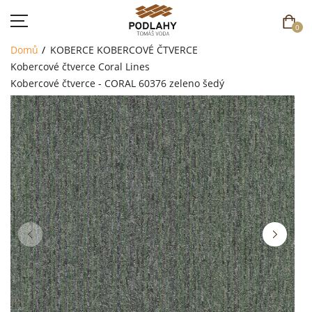
0
Domů
KOBERCE
KOBERCOVÉ ČTVERCE
Kobercové čtverce Coral Lines
Kobercové čtverce - CORAL 60376 zeleno šedý
DOMŮ
SORTIMENT
AKCE
CENÍK
REFERENCE
SOUTĚŽ
KONTAKT