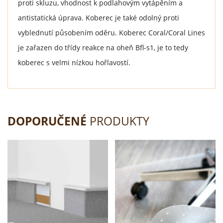
proti skluzu, vhodnost k podlahovým vytápěním a
antistatická úprava. Koberec je také odolný proti
vyblednutí působením oděru. Koberec Coral/Coral Lines
je zařazen do třídy reakce na oheň Bfl-s1, je to tedy
koberec s velmi nízkou hořlavostí.
DOPORUČENÉ
PRODUKTY