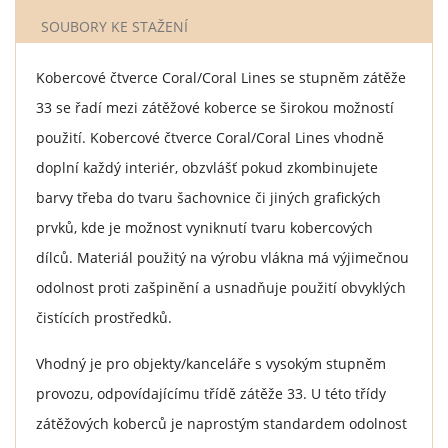
SOUBORY KE STAŽENÍ
Kobercové čtverce Coral/Coral Lines se stupněm zátěže
33 se řadí mezi zátěžové koberce se širokou možností
použití. Kobercové čtverce Coral/Coral Lines vhodně
doplní každý interiér, obzvlášť pokud zkombinujete
barvy třeba do tvaru šachovnice či jiných grafických
prvků, kde je možnost vyniknutí tvaru kobercových
dílců. Materiál použitý na výrobu vlákna má výjimečnou
odolnost proti zašpinění a usnadňuje použití obvyklých
čistících prostředků.
Vhodný je pro objekty/kanceláře s vysokým stupněm
provozu, odpovídajícímu třídě zátěže 33. U této třídy
zátěžových koberců je naprostým standardem odolnost