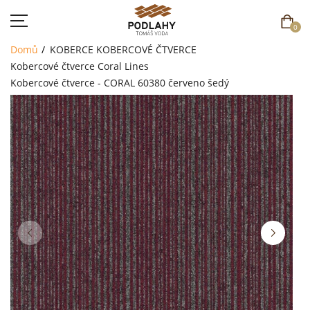
0
Domů
KOBERCE
KOBERCOVÉ ČTVERCE
Kobercové čtverce Coral Lines
Kobercové čtverce - CORAL 60380 červeno šedý
DOMŮ
SORTIMENT
AKCE
CENÍK
REFERENCE
SOUTĚŽ
KONTAKT