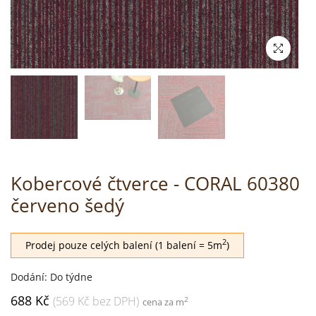
Kobercové čtverce - CORAL 60380
červeno šedý
2
Prodej pouze celých balení (1 balení = 5m
)
Dodání: Do týdne
688 Kč
(569 Kč bez DPH)
2
cena za m