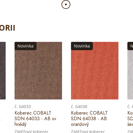
ORII
Novinka
Novinka
N
č. 64033
č. 64038
č.
Koberec COBALT
Koberec COBALT
Ko
.
SDN 64033 - AB sv.
SDN 64038 - AB
SD
hnědý
oranžový
še
Zátěžový koberec
Zátěžový koberec
Zá