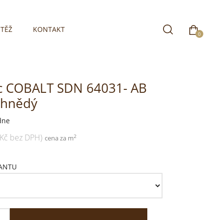
TĚŽ
KONTAKT
0
c COBALT SDN 64031- AB
-hnědý
dne
 Kč bez DPH)
2
cena za m
IANTU