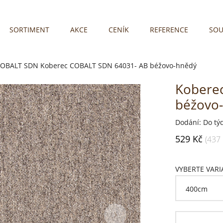
SORTIMENT
AKCE
CENÍK
REFERENCE
SOU
COBALT SDN
Koberec COBALT SDN 64031- AB béžovo-hnědý
Kobere
béžovo
Dodání: Do tý
529 Kč
(437
VYBERTE VAR