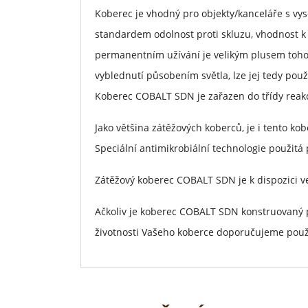
Koberec je vhodný pro objekty/kanceláře s vy
standardem odolnost proti skluzu, vhodnost k 
permanentním užívání je velikým plusem tohoto
vyblednutí působením světla, lze jej tedy použ
Koberec COBALT SDN je zařazen do třídy reakce
Jako většina zátěžových koberců, je i tento k
Speciální antimikrobiální technologie použitá
Zátěžový koberec COBALT SDN je k dispozici ve
Ačkoliv je koberec COBALT SDN konstruovaný p
životnosti Vašeho koberce doporučujeme použi