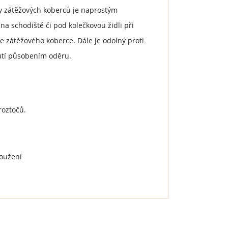
dy zátěžových koberců je naprostým
a schodiště či pod kolečkovou židli při
e zátěžového koberce. Dále je odolný proti
nutí působením oděru.
roztočů.
loužení