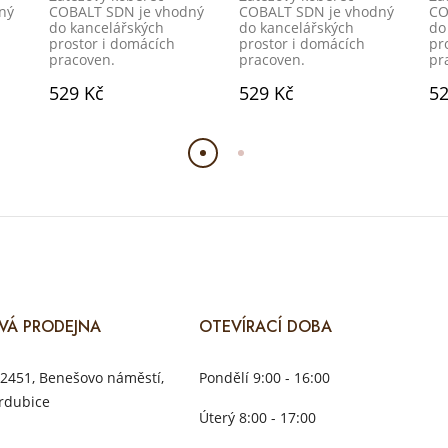
ný
COBALT SDN je vhodný
COBALT SDN je vhodný
CO
do kancelářských
do kancelářských
do
prostor i domácích
prostor i domácích
pr
pracoven.
pracoven.
pr
529 Kč
529 Kč
52
VÁ PRODEJNA
OTEVÍRACÍ DOBA
2451, Benešovo náměstí,
Pondělí 9:00 - 16:00
rdubice
Úterý 8:00 - 17:00