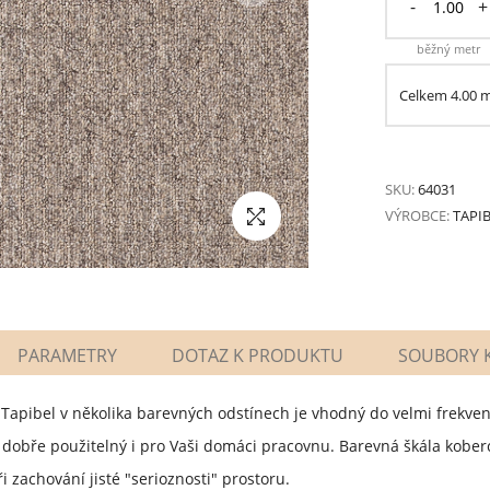
-
+
běžný metr
Celkem
4.00
SKU:
64031
VÝROBCE:
TAPI
PARAMETRY
DOTAZ K PRODUKTU
SOUBORY K
y Tapibel v několika barevných odstínech je vhodný do velmi frekv
dobře použitelný i pro Vaši domáci pracovnu. Barevná škála kober
i zachování jisté "serioznosti" prostoru.