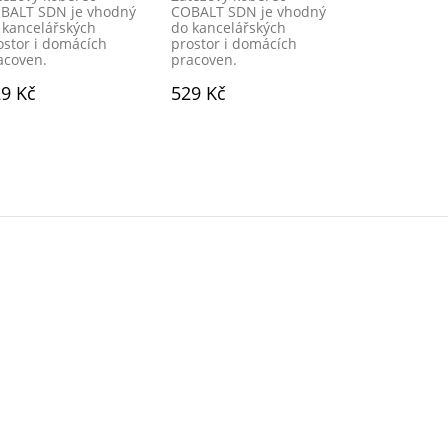
BALT SDN je vhodný
COBALT SDN je vhodný
COBALT SDN 
 kancelářských
do kancelářských
do kancelářs
ostor i domácích
prostor i domácích
prostor i do
acoven.
pracoven.
pracoven.
9 Kč
529 Kč
529 Kč