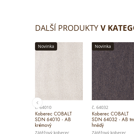
DALŠÍ PRODUKTY
V KATEG
Novinka
Novinka
č. 64010
č. 64032
Koberec COBALT
Koberec COBALT
SDN 64010 - AB
SDN 64032 - AB tm
krémový
hnědý
Zátěžový koberec
Zátěžový koberec