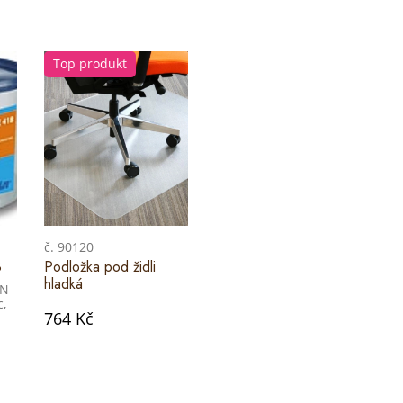
Top produkt
č. 90120
8
Podložka pod židli
hladká
IN
c,
764 Kč