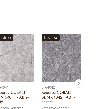
ovinka
Novinka
Novinka
 64041
č. 64042
č. 64044
berec COBALT
Koberec COBALT
Koberec C
N 64041 - AB sv.
SDN 64042 - AB sv.
SDN 64044 
dý
antracit
šedý
těžový koberec
Zátěžový koberec
Zátěžový kob