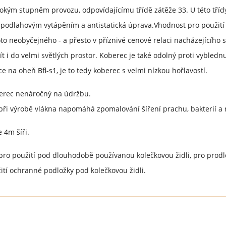
sokým stupněm provozu, odpovídajícímu třídě zátěže 33. U této tří
podlahovým vytápěním a antistatická úprava.Vhodnost pro použití n
 neobyčejného - a přesto v příznivé cenové relaci nacházejícího s
ít i do velmi světlých prostor. Koberec je také odolný proti vybled
 na oheň Bfl-s1, je to tedy koberec s velmi nízkou hořlavostí.
oberec nenáročný na údržbu.
 při výrobě vlákna napomáhá zpomalování šíření prachu, bakterií a 
 4m šíři.
ro použití pod dlouhodobě používanou kolečkovou židli, pro prod
tí ochranné podložky pod kolečkovou židli.