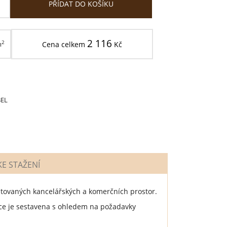
PŘÍDAT DO KOŠÍKU
2 116
2
m
Cena celkem
Kč
BEL
E STAŽENÍ
entovaných kancelářských a komerčních prostor.
ce je sestavena s ohledem na požadavky