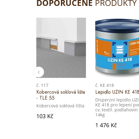
DOPORUČENÉ
PRODUKTY
č. 117
č. KE 418
Kobercová soklová lišta
Lepidlo UZIN KE 41
- TLE 55
Disperzní lepidlo UZ
KE 418 pro lepení pv
Kobercová soklová lišta
cv, textil. podlahovin
14kg
103 Kč
1 476 Kč