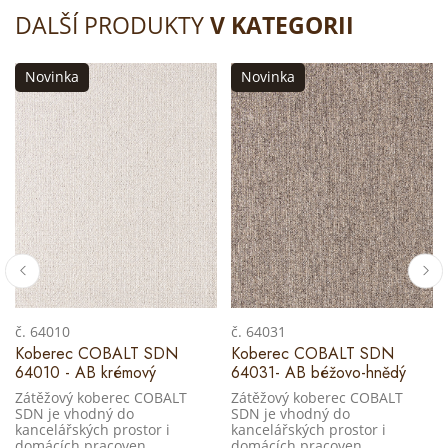
DALŠÍ PRODUKTY
V KATEGORII
Novinka
Novinka
č. 64010
č. 64031
Koberec COBALT SDN
Koberec COBALT SDN
64010 - AB krémový
64031- AB béžovo-hnědý
Zátěžový koberec COBALT
Zátěžový koberec COBALT
SDN je vhodný do
SDN je vhodný do
kancelářských prostor i
kancelářských prostor i
domácích pracoven.
domácích pracoven.