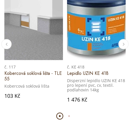
č. 117
č. KE 418
Kobercová soklová lišta - TLE
Lepidlo UZIN KE 418
55
Disperzní lepidlo UZIN KE 418
pro lepení pvc, cv, textil.
Kobercová soklová lišta
podlahovin 14kg
103 Kč
1 476 Kč