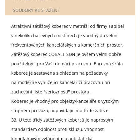
SOUBORY KE STAŽENÍ
Atraktivní zátěžový koberec v metráži od firmy Tapibel
v několika barevných odstínech je vhodný do velmi
frekventovaných kancelářských a komerčních prostor.
Zátěžový koberec COBALT SDN je ovšem velmi dobře
použitelný i pro Vaši domáci pracovnu. Barevná škála
koberce je sestavena s ohledem na požadavky
na moderně vyhlížející kancelář či pracovnu při
zachování jisté "serioznosti" prostoru.
Koberec je vhodný pro objekty/kanceláře s vysokým
stupněm provozu, odpovídajícímu třídě zátěže
33. U této třídy zátěžových koberců je naprostým
standardem odolnost proti skluzu, vhodnost
k podlahovým vytápěním a antistatická