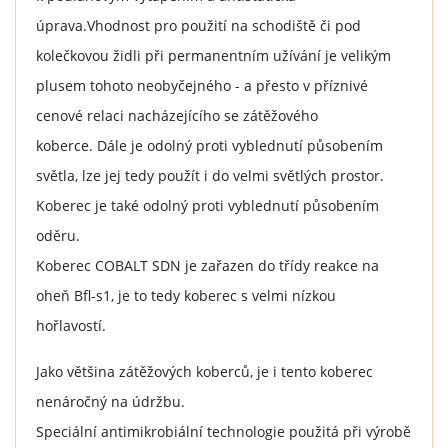
úprava.Vhodnost pro použití na schodiště či pod
kolečkovou židli při permanentním užívání je velikým
plusem tohoto neobyčejného - a přesto v příznivé
cenové relaci nacházejícího se zátěžového
koberce. Dále je odolný proti vyblednutí působením
světla, lze jej tedy použít i do velmi světlých prostor.
Koberec je také odolný proti vyblednutí působením
oděru.
Koberec COBALT SDN je zařazen do třídy reakce na
oheň Bfl-s1, je to tedy koberec s velmi nízkou
hořlavostí.
Jako většina zátěžových koberců, je i tento koberec
nenáročný na údržbu.
Speciální antimikrobiální technologie použitá při výrobě