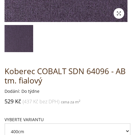
Koberec COBALT SDN 64096 - AB
tm. fialový
Dodání: Do týdne
529 Kč
(437 Kč bez DPH)
2
cena za m
VYBERTE VARIANTU