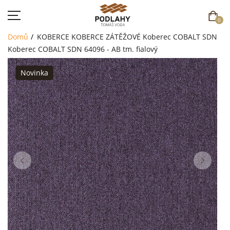
0
Domů
KOBERCE
KOBERCE ZÁTĚŽOVÉ
Koberec COBALT SDN
Koberec COBALT SDN 64096 - AB tm. fialový
Novinka
DOMŮ
SORTIMENT
AKCE
CENÍK
REFERENCE
SOUTĚŽ
KONTAKT