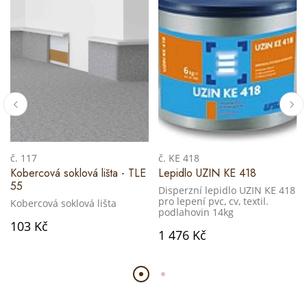
č. 117
č. KE 418
Kobercová soklová lišta - TLE
Lepidlo UZIN KE 418
55
Disperzní lepidlo UZIN KE 418
pro lepení pvc, cv, textil.
Kobercová soklová lišta
podlahovin 14kg
103 Kč
1 476 Kč