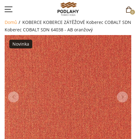
0
Domů
KOBERCE
KOBERCE ZÁTĚŽOVÉ
Koberec COBALT SDN
Koberec COBALT SDN 64038 - AB oranžový
Novinka
DOMŮ
SORTIMENT
AKCE
CENÍK
REFERENCE
SOUTĚŽ
KONTAKT