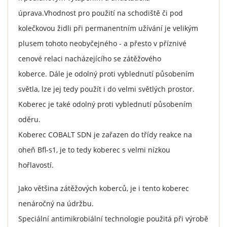
úprava.Vhodnost pro použití na schodiště či pod
kolečkovou židli při permanentním užívání je velikým
plusem tohoto neobyčejného - a přesto v příznivé
cenové relaci nacházejícího se zátěžového
koberce. Dále je odolný proti vyblednutí působením
světla, lze jej tedy použít i do velmi světlých prostor.
Koberec je také odolný proti vyblednutí působením
oděru.
Koberec COBALT SDN je zařazen do třídy reakce na
oheň Bfl-s1, je to tedy koberec s velmi nízkou
hořlavostí.
Jako většina zátěžových koberců, je i tento koberec
nenáročný na údržbu.
Speciální antimikrobiální technologie použitá při výrobě