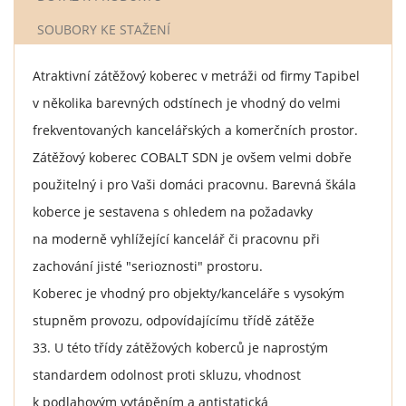
SOUBORY KE STAŽENÍ
Atraktivní zátěžový koberec v metráži od firmy Tapibel
v několika barevných odstínech je vhodný do velmi
frekventovaných kancelářských a komerčních prostor.
Zátěžový koberec COBALT SDN je ovšem velmi dobře
použitelný i pro Vaši domáci pracovnu. Barevná škála
koberce je sestavena s ohledem na požadavky
na moderně vyhlížející kancelář či pracovnu při
zachování jisté "serioznosti" prostoru.
Koberec je vhodný pro objekty/kanceláře s vysokým
stupněm provozu, odpovídajícímu třídě zátěže
33. U této třídy zátěžových koberců je naprostým
standardem odolnost proti skluzu, vhodnost
k podlahovým vytápěním a antistatická