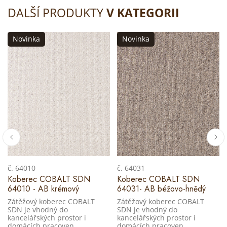
DALŠÍ PRODUKTY
V KATEGORII
Novinka
Novinka
č. 64010
č. 64031
Koberec COBALT SDN
Koberec COBALT SDN
64010 - AB krémový
64031- AB béžovo-hnědý
Zátěžový koberec COBALT
Zátěžový koberec COBALT
SDN je vhodný do
SDN je vhodný do
kancelářských prostor i
kancelářských prostor i
domácích pracoven.
domácích pracoven.