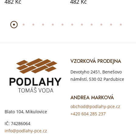
482 Kč
482 Kč
VZORKOVÁ PRODEJNA
Devotyho 2451, Benešovo
náměstí, 530 02 Pardubice
ANDREA MARKOVÁ
obchod@podlahy-pce.cz
Blato 104, Mikulovice
+420 604 285 237
IČ: 74286064
info@podlahy-pce.cz