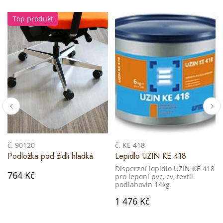
Top produkt
č. 90120
č. KE 418
Podložka pod židli hladká
Lepidlo UZIN KE 418
Disperzní lepidlo UZIN KE 418
764 Kč
pro lepení pvc, cv, textil.
podlahovin 14kg
1 476 Kč