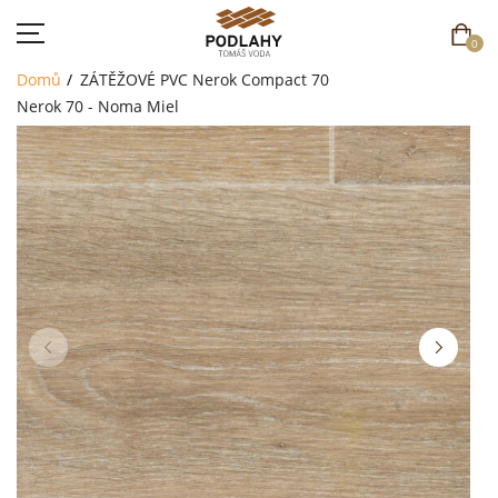
0
Domů
ZÁTĚŽOVÉ PVC
Nerok Compact 70
Nerok 70 - Noma Miel
DOMŮ
SORTIMENT
AKCE
CENÍK
REFERENCE
SOUTĚŽ
KONTAKT