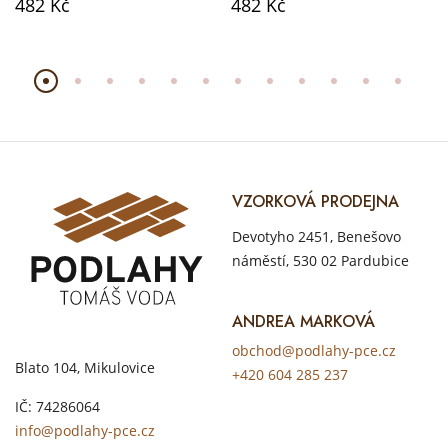
482 Kč
482 Kč
VZORKOVÁ PRODEJNA
Devotyho 2451, Benešovo
náměstí, 530 02 Pardubice
ANDREA MARKOVÁ
obchod@podlahy-pce.cz
Blato 104, Mikulovice
+420 604 285 237
IČ: 74286064
info@podlahy-pce.cz