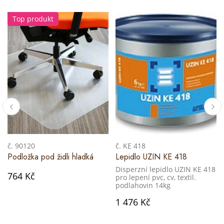
Top produkt
č. 90120
č. KE 418
Podložka pod židli hladká
Lepidlo UZIN KE 418
Disperzní lepidlo UZIN KE 418
764 Kč
pro lepení pvc, cv, textil.
podlahovin 14kg
1 476 Kč