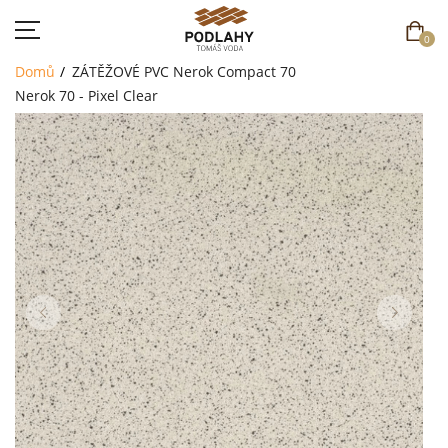
0
Domů
ZÁTĚŽOVÉ PVC
Nerok Compact 70
Nerok 70 - Pixel Clear
DOMŮ
SORTIMENT
AKCE
CENÍK
REFERENCE
SOUTĚŽ
KONTAKT