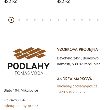
482 Kč
482 Kč
VZORKOVÁ PRODEJNA
Devotyho 2451, Benešovo
náměstí, 530 02 Pardubice
ANDREA MARKOVÁ
obchod@podlahy-pce.cz
Blato 104, Mikulovice
+420 604 285 237
IČ: 74286064
info@podlahy-pce.cz