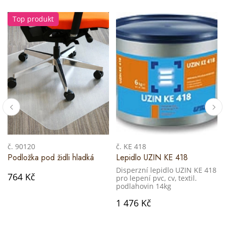
Top produkt
č. 90120
č. KE 418
Podložka pod židli hladká
Lepidlo UZIN KE 418
Disperzní lepidlo UZIN KE 418
764 Kč
pro lepení pvc, cv, textil.
podlahovin 14kg
1 476 Kč