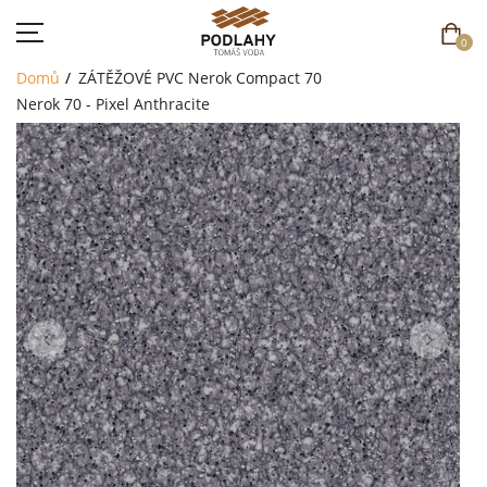
0
Domů
ZÁTĚŽOVÉ PVC
Nerok Compact 70
Nerok 70 - Pixel Anthracite
DOMŮ
SORTIMENT
AKCE
CENÍK
REFERENCE
SOUTĚŽ
KONTAKT