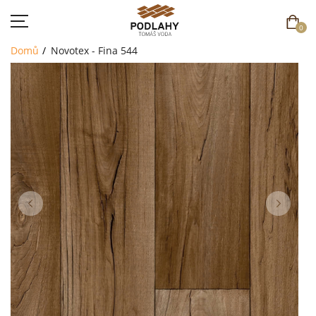
0
Domů
Novotex - Fina 544
DOMŮ
SORTIMENT
AKCE
CENÍK
REFERENCE
SOUTĚŽ
KONTAKT