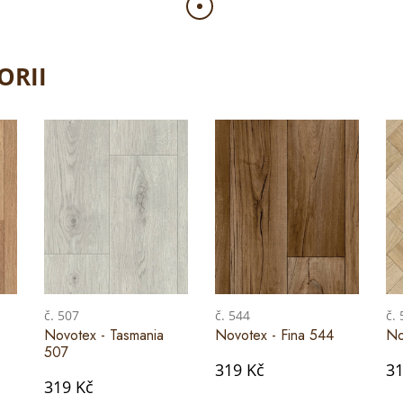
ORII
č. 507
č. 544
č.
Novotex - Tasmania
Novotex - Fina 544
No
507
319 Kč
31
319 Kč