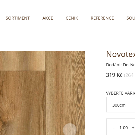
SORTIMENT
AKCE
CENÍK
REFERENCE
SOU
Novotex
Dodání: Do tý
319 Kč
(264
VYBERTE VAR
-
+