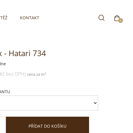
TĚŽ
KONTAKT
0
 - Hatari 734
dne
 Kč bez DPH)
2
cena za m
IANTU
PŘÍDAT DO KOŠÍKU