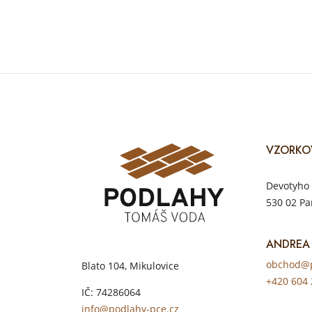
VZORKO
Devotyho 
530 02 Pa
ANDREA
obchod@p
Blato 104, Mikulovice
+420 604 
IČ: 74286064
info@podlahy-pce.cz