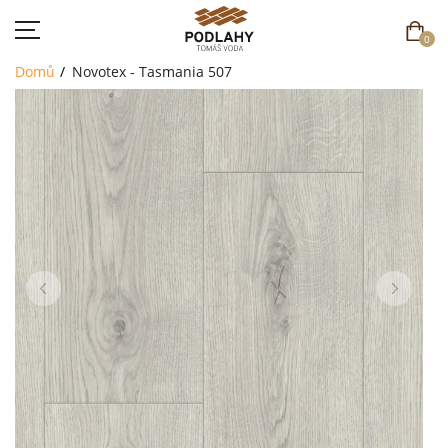
0
Domů
Novotex - Tasmania 507
DOMŮ
SORTIMENT
AKCE
CENÍK
REFERENCE
SOUTĚŽ
KONTAKT