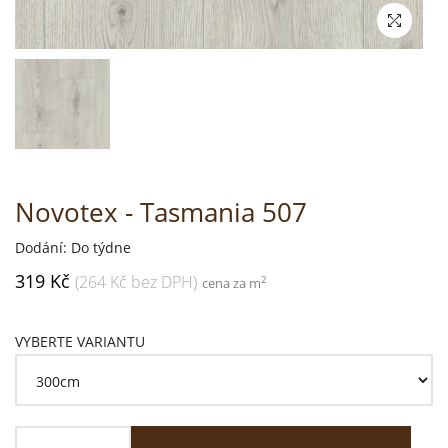
Novotex - Tasmania 507
Dodání: Do týdne
319 Kč
(264 Kč bez DPH)
2
cena za m
VYBERTE VARIANTU