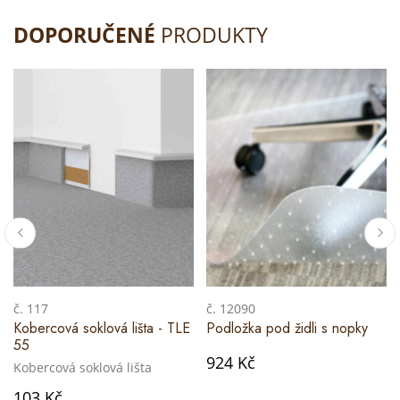
DOPORUČENÉ
PRODUKTY
č. 117
č. 12090
Kobercová soklová lišta - TLE
Podložka pod židli s nopky
55
924 Kč
Kobercová soklová lišta
103 Kč