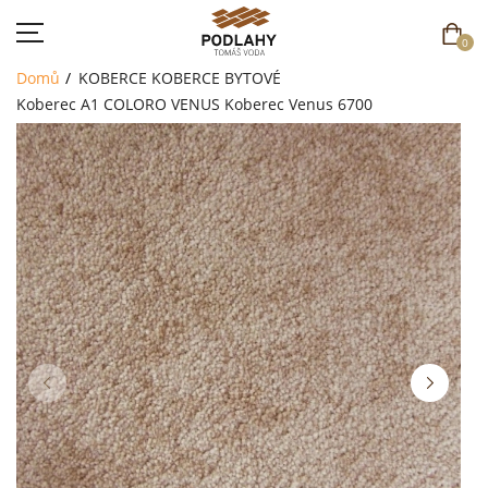
0
Domů
KOBERCE
KOBERCE BYTOVÉ
Koberec A1 COLORO VENUS
Koberec Venus 6700
DOMŮ
SORTIMENT
AKCE
CENÍK
REFERENCE
SOUTĚŽ
KONTAKT