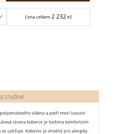
2 232
2
m
Cena celkem
Kč
E STAŽENÍ
polyamidového vlákna a patří mezi luxusní
ubová strana koberce je tvořena komfortním
se udržuje. Koberec je vhodný pro alergiky.