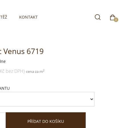
TĚŽ
KONTAKT
0
c Venus 6719
dne
 Kč bez DPH)
2
cena za m
IANTU
PŘÍDAT DO KOŠÍKU