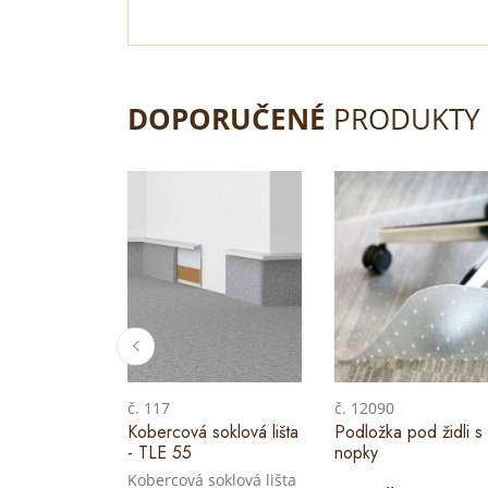
DOPORUČENÉ
PRODUKTY
č. 117
č. 12090
Kobercová soklová lišta
Podložka pod židli s
- TLE 55
nopky
Kobercová soklová lišta