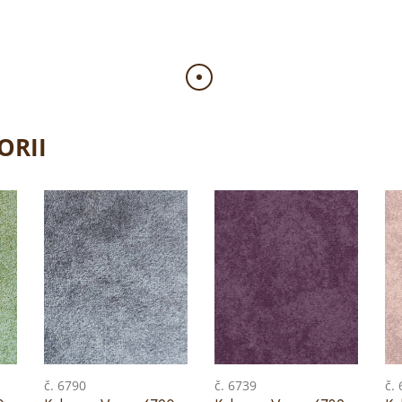
ORII
č. 6790
č. 6739
č.