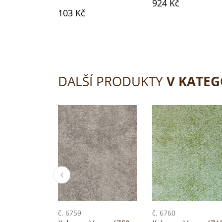
924 Kč
103 Kč
DALŠÍ PRODUKTY
V KATEG
č. 6759
č. 6760