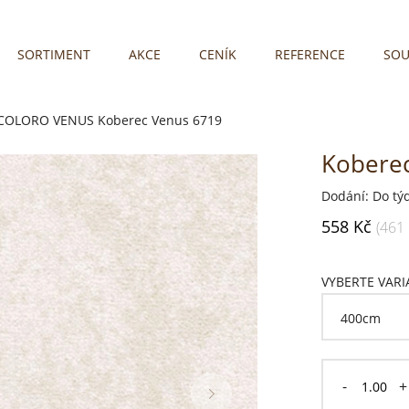
SORTIMENT
AKCE
CENÍK
REFERENCE
SOU
 COLORO VENUS
Koberec Venus 6719
Kobere
Dodání: Do tý
558 Kč
(461
VYBERTE VAR
-
+