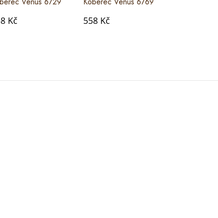
berec Venus 6729
Koberec Venus 6769
Koberec Ve
8 Kč
558 Kč
558 Kč