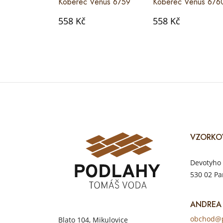
Koberec Venus 6759
Koberec Venus 676
558 Kč
558 Kč
VZORKO
Devotyho 
530 02 Pa
ANDREA
obchod@p
Blato 104, Mikulovice