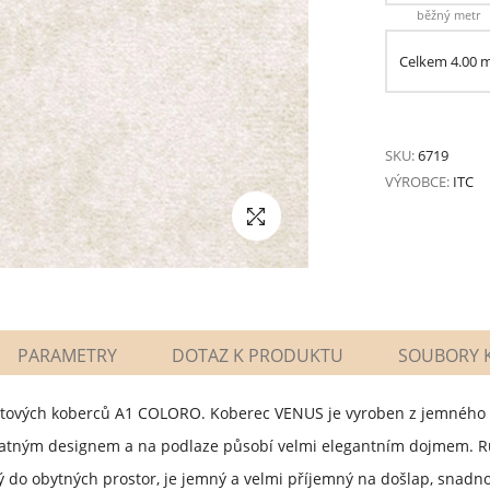
běžný metr
Celkem
4.00
SKU:
6719
VÝROBCE:
ITC
PARAMETRY
DOTAZ K PRODUKTU
SOUBORY K
bytových koberců A1 COLORO. Koberec VENUS je vyroben z jemného 
matným designem a na podlaze působí velmi elegantním dojmem. R
do obytných prostor, je jemný a velmi příjemný na došlap, snadno 