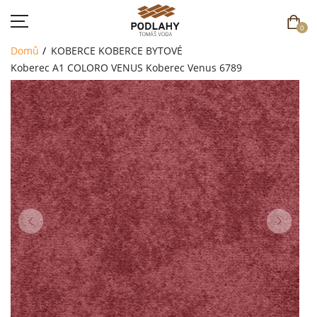
0
Domů
KOBERCE
KOBERCE BYTOVÉ
Koberec A1 COLORO VENUS
Koberec Venus 6789
DOMŮ
SORTIMENT
AKCE
CENÍK
REFERENCE
SOUTĚŽ
KONTAKT