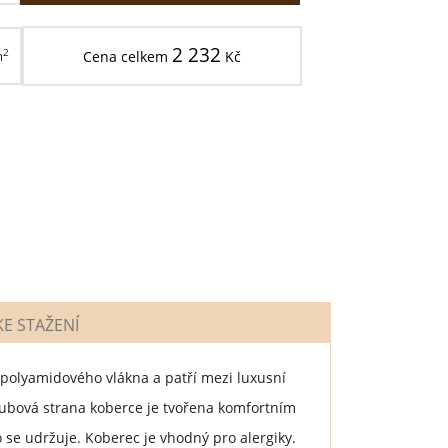
2 232
2
m
Cena celkem
Kč
E STAŽENÍ
polyamidového vlákna a patří mezi luxusní
ubová strana koberce je tvořena komfortním
se udržuje. Koberec je vhodný pro alergiky.