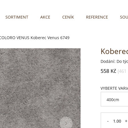
SORTIMENT
AKCE
CENÍK
REFERENCE
SOU
 COLORO VENUS
Koberec Venus 6749
Kobere
Dodání: Do tý
558 Kč
(461
VYBERTE VAR
-
+