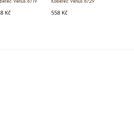
berec Venus 6719
Koberec Venus 6729
Koberec Ve
8 Kč
558 Kč
558 Kč