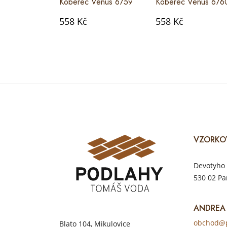
Koberec Venus 6759
Koberec Venus 676
558 Kč
558 Kč
VZORKO
Devotyho 
530 02 Pa
ANDREA
obchod@p
Blato 104, Mikulovice