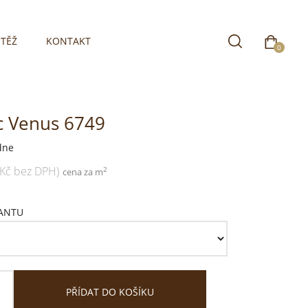
TĚŽ
KONTAKT
0
c Venus 6749
dne
 Kč bez DPH)
2
cena za m
IANTU
PŘÍDAT DO KOŠÍKU