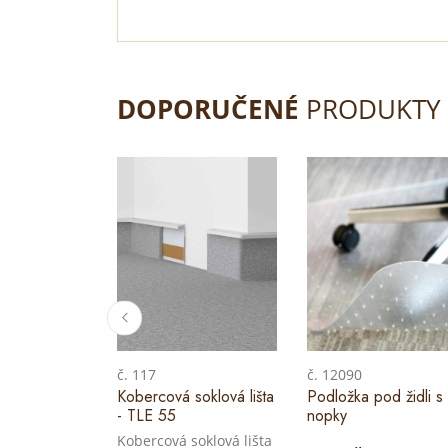
DOPORUČENÉ
PRODUKTY
č. 117
č. 12090
Kobercová soklová lišta
Podložka pod židli s
- TLE 55
nopky
Kobercová soklová lišta