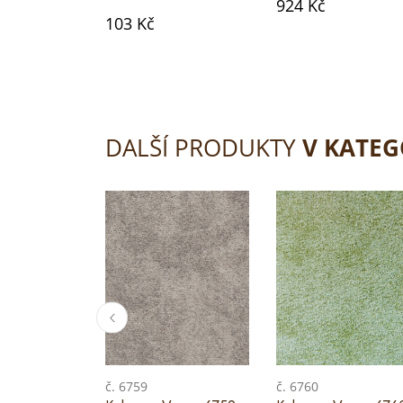
924 Kč
103 Kč
DALŠÍ PRODUKTY
V KATEG
č. 6759
č. 6760