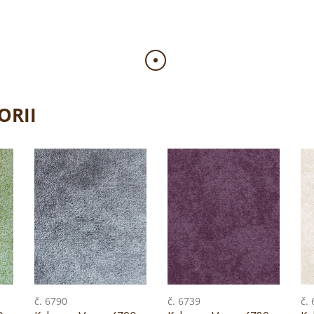
ORII
č. 6790
č. 6739
č.