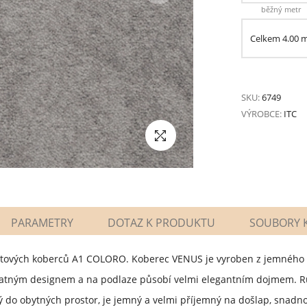
běžný metr
Celkem
4.00
SKU:
6749
VÝROBCE:
ITC
PARAMETRY
DOTAZ K PRODUKTU
SOUBORY K
bytových koberců A1 COLORO. Koberec VENUS je vyroben z jemného 
matným designem a na podlaze působí velmi elegantním dojmem. R
do obytných prostor, je jemný a velmi příjemný na došlap, snadno 