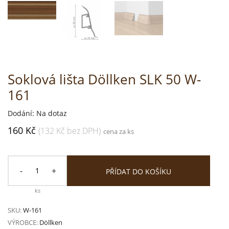
Soklová lišta Döllken SLK 50 W-
161
Dodání: Na dotaz
160 Kč
(132 Kč bez DPH)
cena za ks
-
+
PŘÍDAT DO KOŠÍKU
ks
SKU:
W-161
VÝROBCE:
Döllken