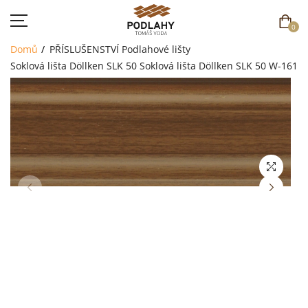
0
Domů
PŘÍSLUŠENSTVÍ
Podlahové lišty
Soklová lišta Döllken SLK 50
Soklová lišta Döllken SLK 50 W-161
DOMŮ
SORTIMENT
AKCE
CENÍK
REFERENCE
SOUTĚŽ
KONTAKT