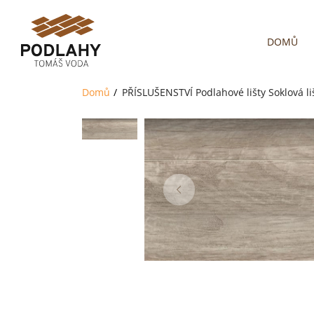
DOMŮ
Domů
PŘÍSLUŠENSTVÍ
Podlahové lišty
Soklová l