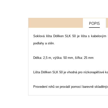
POPIS
Soklová lišta Döllken SLK 50 je lišta s kabelovým 
podlahy a stěn.
Délka: 2,5 m, výška: 50 mm, šířka: 25 mm
Lišta Döllken SLK 50 je vhodná pro nízkonapěťové kab
Provedení rohů se provádí pomocí barevně skladěnýc