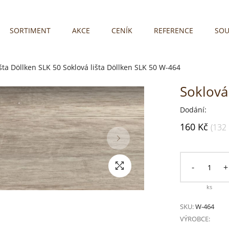
SORTIMENT
AKCE
CENÍK
REFERENCE
SOU
išta Döllken SLK 50
Soklová lišta Döllken SLK 50 W-464
Soklová
Dodání:
160 Kč
(132
-
+
ks
SKU:
W-464
VÝROBCE: