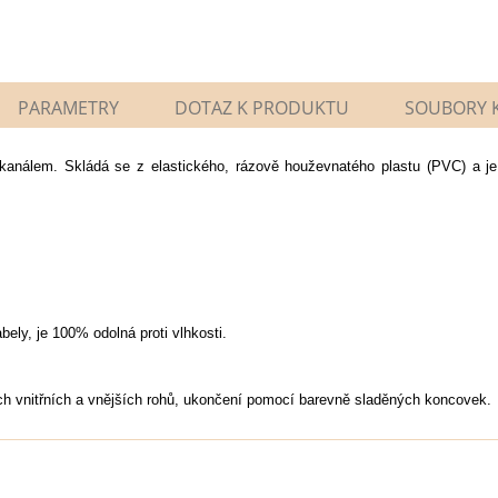
PARAMETRY
DOTAZ K PRODUKTU
SOUBORY K
kanálem. Skládá se z elastického, rázově houževnatého plastu (PVC) a je 
ely, je 100% odolná proti vlhkosti.
h vnitřních a vnějších rohů, ukončení pomocí barevně sladěných koncovek.