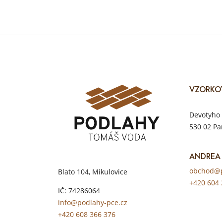
VZORKO
Devotyho 
530 02 Pa
ANDREA
obchod@p
Blato 104, Mikulovice
+420 604 
IČ: 74286064
info@podlahy-pce.cz
+420 608 366 376