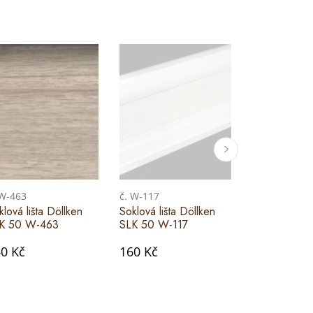
 W-463
č. W-117
č. W-462
klová lišta Döllken
Soklová lišta Döllken
Soklová lišta
K 50 W-463
SLK 50 W-117
SLK 50 W-4
0 Kč
160 Kč
160 Kč