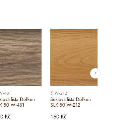
 W-481
č. W-212
č. W-137
klová lišta Döllken
Soklová lišta Döllken
Soklová lišta
K 50 W-481
SLK 50 W-212
SLK 50 W-1
0 Kč
160 Kč
160 Kč