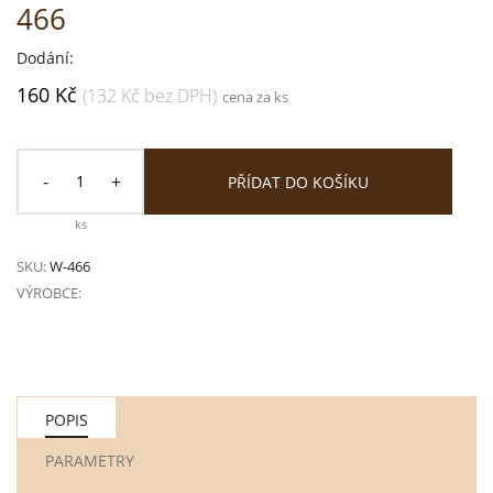
466
Dodání:
160 Kč
(132 Kč bez DPH)
cena za ks
-
+
PŘÍDAT DO KOŠÍKU
ks
SKU:
W-466
VÝROBCE:
POPIS
PARAMETRY