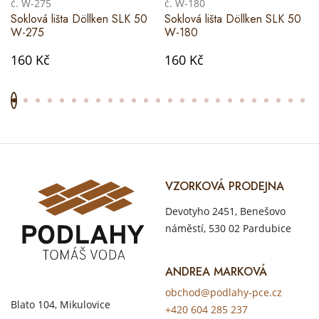
č. W-275
č. W-180
Soklová lišta Döllken SLK 50
Soklová lišta Döllken SLK 50
W-275
W-180
160 Kč
160 Kč
VZORKOVÁ PRODEJNA
Devotyho 2451, Benešovo
náměstí, 530 02 Pardubice
ANDREA MARKOVÁ
obchod@podlahy-pce.cz
Blato 104, Mikulovice
+420 604 285 237