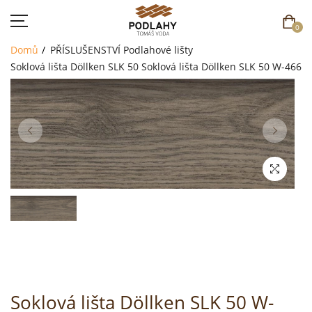
0
Domů
PŘÍSLUŠENSTVÍ
Podlahové lišty
Soklová lišta Döllken SLK 50
Soklová lišta Döllken SLK 50 W-466
DOMŮ
SORTIMENT
AKCE
CENÍK
REFERENCE
SOUTĚŽ
Soklová lišta Döllken SLK 50 W-
KONTAKT