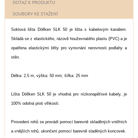
DOTAZ K PRODUKTU
SOUBORY KE STAŽENÍ
Soklová lišta Döllken SLK 50 je lišta s kabelovým kanálem.
Skládá se z elastického, rázově houževnatého plastu (PVC) a je
opatřena elastickými břity pro vyrovnání nerovnosti podlahy a
stěn.
Délka: 2,5 m, výška: 50 mm, šířka: 25 mm
Lišta Döllken SLK 50 je vhodná pro nízkonapěťové kabely, je
100% odolná proti vlhkosti.
Provedení rohů se provádí pomocí barevně skladěných vnitřních
a vnějších rohů, ukončení pomocí barevně sladěných koncovek.