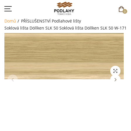
0
Domů
PŘÍSLUŠENSTVÍ
Podlahové lišty
Soklová lišta Döllken SLK 50
Soklová lišta Döllken SLK 50 W-171
DOMŮ
SORTIMENT
AKCE
CENÍK
REFERENCE
SOUTĚŽ
KONTAKT