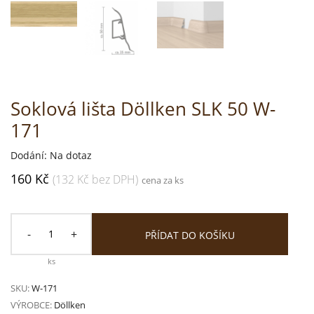
Soklová lišta Döllken SLK 50 W-
171
Dodání: Na dotaz
160 Kč
(132 Kč bez DPH)
cena za ks
-
+
PŘÍDAT DO KOŠÍKU
ks
SKU:
W-171
VÝROBCE:
Döllken