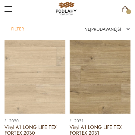
0
FILTER
DOMŮ
SORTIMENT
AKCE
CENÍK
REFERENCE
SOUTĚŽ
č. 2030
č. 2031
Vinyl A1 LONG LIFE TEX
Vinyl A1 LONG LIFE TEX
KONTAKT
FORTEX 2030
FORTEX 2031