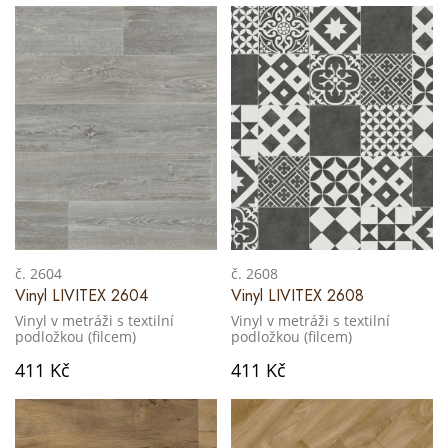
č. 2604
č. 2608
Vinyl LIVITEX 2604
Vinyl LIVITEX 2608
Vinyl v metráži s textilní
Vinyl v metráži s textilní
podložkou (filcem)
podložkou (filcem)
411 Kč
411 Kč