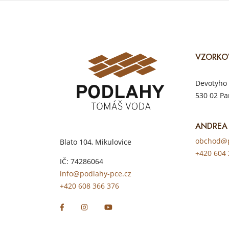
VZORKO
Devotyho 
530 02 Pa
ANDREA
obchod@p
Blato 104, Mikulovice
+420 604 
IČ: 74286064
info@podlahy-pce.cz
+420 608 366 376