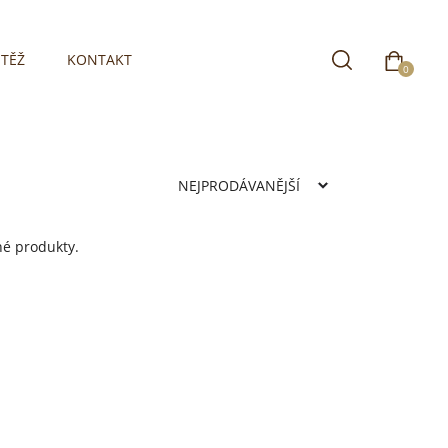
TĚŽ
KONTAKT
0
né produkty.