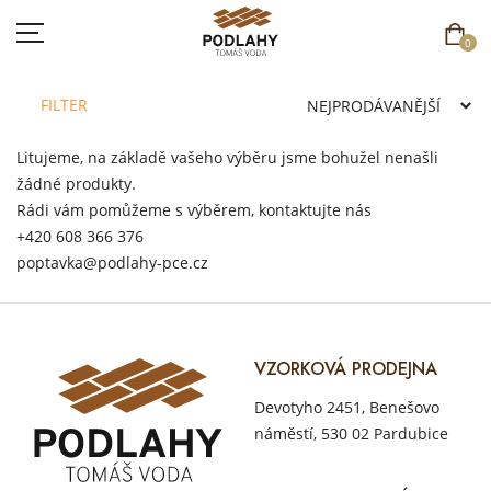
0
FILTER
Litujeme, na základě vašeho výběru jsme bohužel nenašli
žádné produkty.
DOMŮ
Rádi vám pomůžeme s výběrem, kontaktujte nás
SORTIMENT
+420 608 366 376
poptavka@podlahy-pce.cz
AKCE
CENÍK
VZORKOVÁ PRODEJNA
REFERENCE
Devotyho 2451, Benešovo
SOUTĚŽ
náměstí, 530 02 Pardubice
KONTAKT