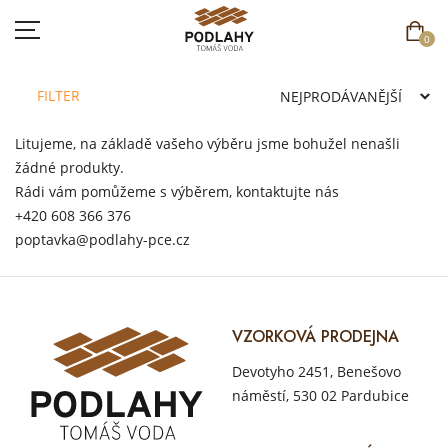
0
FILTER
Litujeme, na základě vašeho výběru jsme bohužel nenašli
žádné produkty.
DOMŮ
Rádi vám pomůžeme s výběrem, kontaktujte nás
SORTIMENT
+420 608 366 376
poptavka@podlahy-pce.cz
AKCE
CENÍK
VZORKOVÁ PRODEJNA
REFERENCE
Devotyho 2451, Benešovo
SOUTĚŽ
náměstí, 530 02 Pardubice
KONTAKT