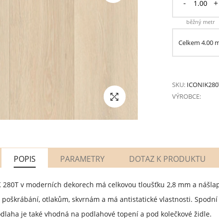
-
+
běžný metr
Celkem
4.00
SKU:
ICONIK280
VÝROBCE:
POPIS
PARAMETRY
DOTAZ K PRODUKTU
K 280T v moderních dekorech má celkovou tloušťku 2,8 mm a nášlap
poškrábání, otlakům, skvrnám a má antistatické vlastnosti. Spodní 
Podlaha je také vhodná na podlahové topení a pod kolečkové židle.