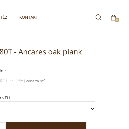
TĚŽ
KONTAKT
0
280T - Ancares oak plank
dne
 Kč bez DPH)
2
cena za m
IANTU