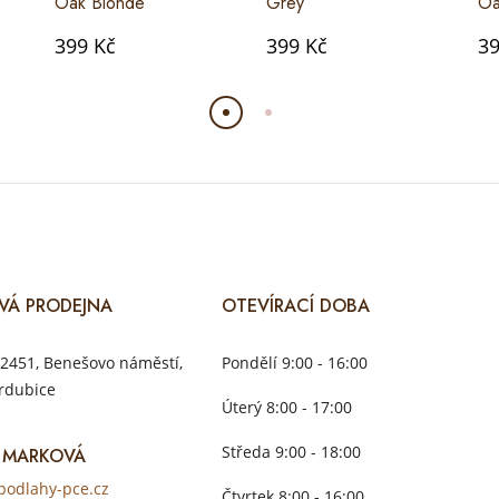
Oak Blonde
Grey
Oa
399 Kč
399 Kč
39
VÁ PRODEJNA
OTEVÍRACÍ DOBA
2451, Benešovo náměstí,
Pondělí 9:00 - 16:00
rdubice
Úterý 8:00 - 17:00
Středa 9:00 - 18:00
 MARKOVÁ
odlahy-pce.cz
Čtvrtek 8:00 - 16:00