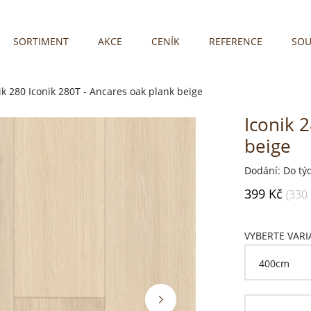
SORTIMENT
AKCE
CENÍK
REFERENCE
SOU
ik 280
Iconik 280T - Ancares oak plank beige
Iconik 
beige
Dodání: Do tý
399 Kč
(330
VYBERTE VAR