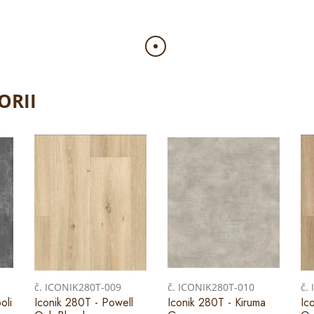
ORII
č. ICONIK280T-009
č. ICONIK280T-010
č.
oli
Iconik 280T - Powell
Iconik 280T - Kiruma
Ic