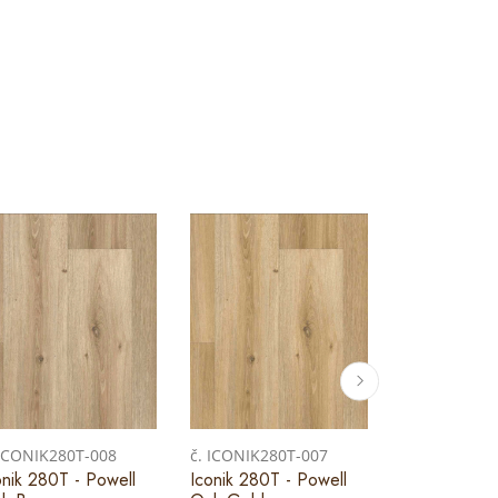
 ICONIK280T-008
č. ICONIK280T-007
č. ICONIK28
onik 280T - Powell
Iconik 280T - Powell
Iconik 280T 