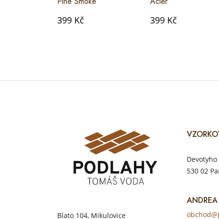
Pine Smoke
Acier
399 Kč
399 Kč
VZORKO
Devotyho 
530 02 Pa
ANDREA
obchod@p
Blato 104, Mikulovice