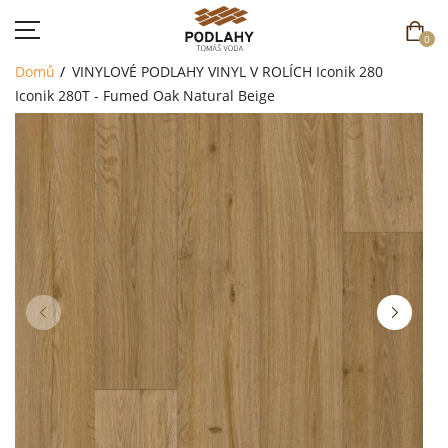
0
Domů
VINYLOVÉ PODLAHY
VINYL V ROLÍCH
Iconik 280
Iconik 280T - Fumed Oak Natural Beige
DOMŮ
SORTIMENT
AKCE
CENÍK
REFERENCE
SOUTĚŽ
KONTAKT