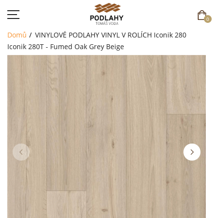
0
Domů
VINYLOVÉ PODLAHY
VINYL V ROLÍCH
Iconik 280
Iconik 280T - Fumed Oak Grey Beige
DOMŮ
SORTIMENT
AKCE
CENÍK
REFERENCE
SOUTĚŽ
KONTAKT